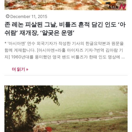
December 11, 2015
존 레논 피살된 그날, 비틀즈 흔적 담긴 인도 ‘아
쉬람’ 재개장, ‘얄궂은 운명’
* ‘아시아엔’ 연수 외국기자가 작성한 기사의 한글요약본과 원문을
함께 게재합니다. [아시아엔=라훌 아이자즈 기자·?번역 김아람 기
자] 1960년대를 풍미했던 영국 밴드 비틀즈가 한때 인도 명상에 푹
빠져있었다는 사실, 알고 계셨는지? 비틀즈는 지난 1968년 인도 북
더 읽기 »
부의 힌두교 성지 리시케시로 떠났다. 초월명상(TM) 지도자로 유명
한 마하리시 마헤시 요기를 만나 가르침을 얻기 위해서였다. 그는 명
상으로 유명세를…