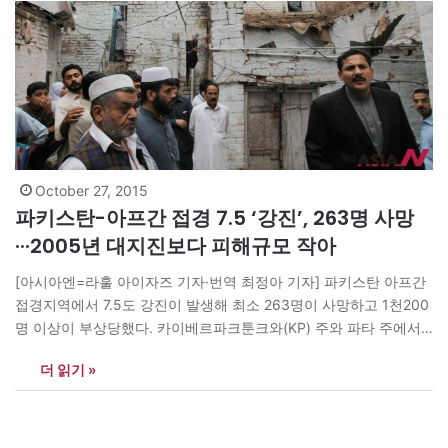
October 27, 2015
파키스탄-아프간 접경 7.5 ‘강진’, 263명 사망
···2005년 대지진보다 피해규모 작아
[아시아엔=라훌 아이자즈 기자·번역 최정아 기자] 파키스탄 아프간
접경지역에서 7.5도 강진이 발생해 최소 263명이 사망하고 1천200
명 이상이 부상당했다. 카이베르파크툰크와(KP) 주와 파타 주에서
만 사망자 191명이 발생했으며, 푼잡 주에서 5명, 카슈미르에서 1
더 읽기 »
명, 길기트발티스탄 주에서 3명이 사망했다. 통신망이 닿지 않는 산
간지역까지 포함하면, 피해자 수는 더욱 급증할 것으로 보인다. 현지
언론 <파힘 자만>(Faheem Zaman)에 따르면,…