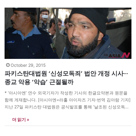
October 29, 2015
파키스탄대법원 ‘신성모독죄’ 법안 개정 시사···
종교 악용 ‘악습’ 근절될까
* ‘아시아엔’ 연수 외국기자가 작성한 기사의 한글요약본과 원문을
함께 게재합니다. [아시아엔=라훌 아이자즈 기자·번역 김아람 기자]
지난 27일 파키스탄 대법원은 공식발표를 통해 ‘날조된 신성모독죄’
사건에 연루된 이들을 재판하고 처벌할 이유가 없다고 밝히며 관련
더 읽기 »
법안의 개정을 제안했다. 이슬람이 국교이자 신성화되고 있는 파키
스탄으로선 파격적인 변화다. 이 대변혁의 발단은 살먼 타시아 펀자
브 주지사 살해사건에서부터 시작한다.…