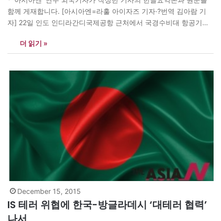
함께 게재합니다. [아시아엔=라훌 아이자즈 기자·?번역 김아람 기
자] 22일 인도 인디라간디국제공항 근처에서 국경수비대 항공기가
추락해 탑승자 10명 전원이 사망하는 사고가 발생했다.?사망자 중에
더 읽기 »
는 국경수비대 장교와 헬기 정비 기술자 등도 포함된 것으로 전해졌
다. 인도 동부 자르칸드 주로 향하던 중이었던 국경수비대 소속 항공
기 ‘슈퍼킹 B-200’은 추락…
December 15, 2015
IS 테러 위협에 한국-방글라데시 ‘대테러 협력’
나서