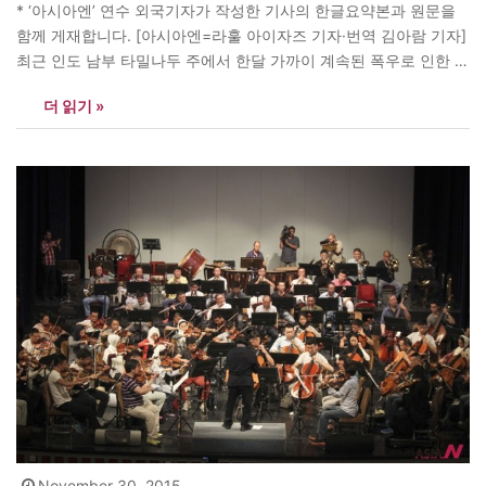
* ‘아시아엔’ 연수 외국기자가 작성한 기사의 한글요약본과 원문을
함께 게재합니다. [아시아엔=라훌 아이자즈 기자·번역 김아람 기자]
최근 인도 남부 타밀나두 주에서 한달 가까이 계속된 폭우로 인한 홍
수로 주도 첸나이 등에서 180여명이 사망했다. 이번 홍수로 인해 지
더 읽기 »
난 2일 인도에서 가장 오래된 역사를 자랑하는 신문 <힌두>가 지난
1878년 창립된 이래 137년만에 처음으로 발행을…
November 30, 2015