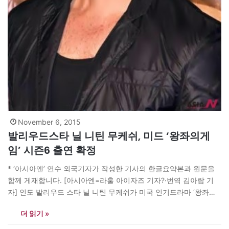
November 6, 2015
발리우드스타 닐 니틴 무케쉬, 미드 ‘왕좌의게
임’ 시즌6 출연 확정
* ‘아시아엔’ 연수 외국기자가 작성한 기사의 한글요약본과 원문을
함께 게재합니다. [아시아엔=라훌 아이자즈 기자?·번역 김아람 기
자] 인도 발리우드 스타 닐 니틴 무케쉬가 미국 인기드라마 ‘왕좌의
게임’ 시즌6 출연이 확정돼 화제다. 현지 언론에 따르면 그는 ‘왕좌
더 읽기 »
의게임’ 스턴트 감독을 맡고 있는 그렉 포웰의 눈에 띄어 발탁됐다.
포웰 감독은 무케쉬가 현재 출연하고 있는 살만 칸…