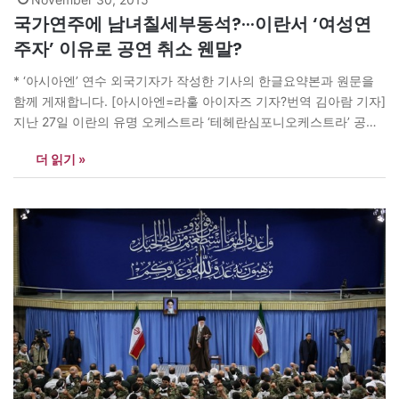
국가연주에 남녀칠세부동석?···이란서 ‘여성연
주자’ 이유로 공연 취소 웬말?
* ‘아시아엔’ 연수 외국기자가 작성한 기사의 한글요약본과 원문을
함께 게재합니다. [아시아엔=라훌 아이자즈 기자?번역 김아람 기자]
지난 27일 이란의 유명 오케스트라 ‘테헤란심포니오케스트라’ 공연
이 시작 15분을 앞두고 갑자기 취소됐다. 여성 연주자가 포함돼 있
더 읽기 »
다는 황당한 이유 때문이었다. 이 오케스트라는 이란의 수도 테헤란
에서 열린 세계레슬링대회의 폐막식에서 국가를 연주할 예정이었
다. 지휘자를 맡았던 알리 라흐바리씨는 “갑자기…