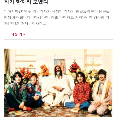
작가 한자리 모였다
* ‘아시아엔’ 연수 외국기자가 작성한 기사의 한글요약본과 원문을
함께 게재합니다. [아시아엔=라훌 아이자즈 기자?·번역 김아람 기
자] ‘제1회 거제국제사진
전’(https://geojeinternationalcenter.wordpress.com)에 기자가 출
더 읽기 »
품한 사진이 선정돼, 지난 11월27일 이틀간 ‘한국에서 두 번째로 큰
섬’ 거제도를 방문했다. 서울에서 출발한 버스는 근 5시간만에 거제
도에 도착했다. 가는 내내 창 밖으로 보이는 설경이 눈길을 사로잡았
다. 요 며칠 눈이 내린…