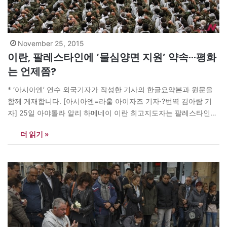
November 25, 2015
이란, 팔레스타인에 ‘물심양면 지원’ 약속···평화
는 언제쯤?
* ‘아시아엔’ 연수 외국기자가 작성한 기사의 한글요약본과 원문을
함께 게재합니다. [아시아엔=라훌 아이자즈 기자·?번역 김아람 기
자] 25일 아야톨라 알리 하메네이 이란 최고지도자는 팔레스타인에
‘가능한 모든 방면의 지원’을 하겠다고 밝혔다. 하메네이 최고지도자
더 읽기 »
는 “팔레스타인을 물심양면으로 적극 도울 것”이라며 강한 의지를
내비쳤다. 그는 “팔레스타인은 그저 자신의 땅을 지키기 위해 싸울
뿐, 테러리스트가 아니다”라고 팔레스타인을…