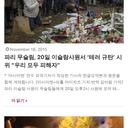
November 18, 2015
파리 무슬림, 20일 이슬람사원서 ‘테러 규탄’ 시
위 “우리 모두 피해자”
* ‘아시아엔’ 연수 외국기자가 작성한 기사의 한글요약본과 원문을
함께 게재합니다. [아시아엔=라훌 아이자즈 기자·번역 김아람 기자]
파리 이슬람 사원이 무슬림들에게 20일 오후2시 사원에 모여 테러
를 규탄하는 시위를 가질 것을 촉구했다.?이 사원은 프랑스에서 가
더 읽기 »
장 큰 이슬람사원으로 알려져 있다. 달리 부봐쾨르 이맘(무슬림 성
직자)은 이 같은 내용의 성명을 발표하면서 이번 시위는 “프랑스 내
부의 불협화음을…