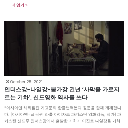
더 읽기 »
한 상황을 초래한 정치적인 상황을 파헤치거나, 갈등의 잠재적인 결
과 또는 해결책을 다루진 않을 것이다. 대신 우리가 마주하고 있는
불필요하고 부당한…
October 25, 2021
인더스강-나일강-볼가강 건넌 ‘사막을 가로지
르는 기차’, 신드영화 역사를 쓰다
*아시아엔 해외필진 기고문의 한글번역본과 원문을 함께 게재합니
다. [아시아엔=글·사진 라훌 아이자즈 파키스탄 영화감독, 작가] 파
키스탄 신드주 인더스강에서 출발한 기차가 이집트 나일강을 거쳐
최종목적지인 러시아 타타르스탄 공화국 카잔에 다다랐다. 2020년