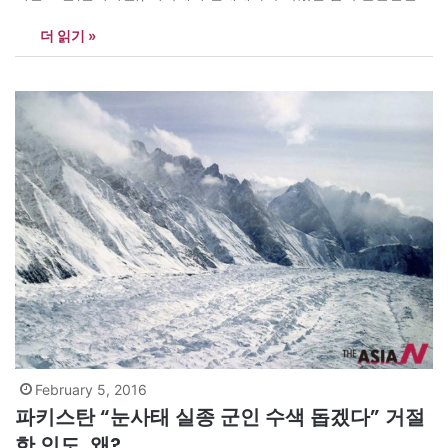
역사적 발견이 하나 있었죠. 미국 국립과학재단(NSF)이 약 100년전
더 읽기 »
알버트 아인슈타인이 일반상대성이론에서 예측한 ‘중력파’ (重力波)
검출에 성공했다는 소식을 전했습니다. 실험을 주도했던 ‘고급레이
저간섭계중력파관측소’(LIGO·라이고) 연구팀에는 미국, 한국, 일본,
독일 등 15개국…
February 5, 2016
파키스탄 “눈사태 실종 군인 수색 돕겠다” 거절
한 인도, 왜?