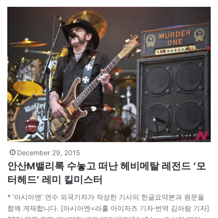
선수로 운동을…
December 29, 2015
안산M밸리록 수놓고 떠난 헤비메탈 레전드 ‘모
터헤드’ 레미 킬미스터
* ‘아시아엔’ 연수 외국기자가 작성한 기사의 한글요약본과 원문을
함께 게재합니다. [아시아엔=라훌 아이자즈 기자·번역 김아람 기자]