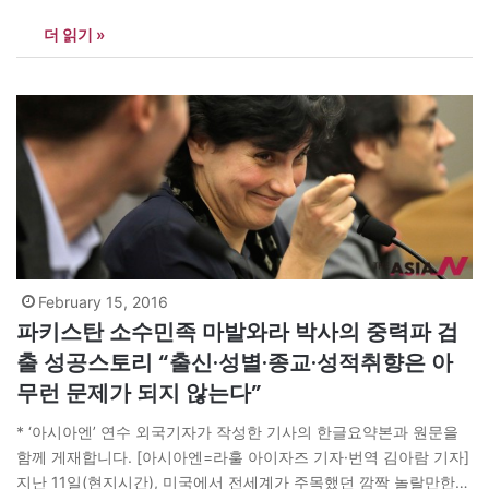
자해 ‘중국-파키스탄 경제회랑’(CPEC) 사업을 추진하겠다고 밝혔
더 읽기 »
다. 파키스탄은 또한 국민 평균 연령이 22.6세(한국 40.2세)로 무척
젊은 나라인데다, 정규교육을 받은 국민이라면 누구나 영어를 유창
하게 구사할 수 있어 발전 잠재력이…
February 15, 2016
파키스탄 소수민족 마발와라 박사의 중력파 검
출 성공스토리 “출신·성별·종교·성적취향은 아
무런 문제가 되지 않는다”
* ‘아시아엔’ 연수 외국기자가 작성한 기사의 한글요약본과 원문을
함께 게재합니다. [아시아엔=라훌 아이자즈 기자·번역 김아람 기자]
지난 11일(현지시간), 미국에서 전세계가 주목했던 깜짝 놀랄만한