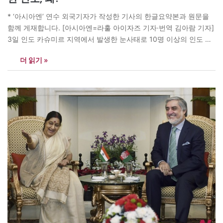
* ‘아시아엔’ 연수 외국기자가 작성한 기사의 한글요약본과 원문을
함께 게재합니다. [아시아엔=라훌 아이자즈 기자·번역 김아람 기자]
3일 인도 카슈미르 지역에서 발생한 눈사태로 10명 이상의 인도 군
인이 실종됐다. 이튿날인 4일, 인접국 파키스탄의 군작전사령관은
더 읽기 »
인도에 “수색을 돕겠다”며 도움의 손길을 건넸으나, 거절당한 것으
로 알려졌다. “필요한 지원은 모두 갖춰졌다”는 것이 이유였다. 사고
가 발생한 지역은 인도-파키스탄…