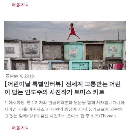
더 읽기 »
초부터 2021년 말까지 걸어온 여정이다. 결실을 맺을 것이라 상상조
차 하기 어려운 길이었다. 2019년 10월, 괴테-인스티튜트 파키스탄
영화인재단에 참여할 기회를 얻었다. 파키스탄과 아프가니스탄에
서…
May 4, 2016
[어린이날 특별인터뷰] 전세계 고통받는 어린
이 담는 인도주의 사진작가 토마스 키트
* ‘아시아엔’ 연수기자의 한글요약본과 원문을 함께 게재합니다. [아
시아엔=라훌 아이자즈 기자·번역 최정아 기자] 싱가포르에 거주하
고 있는 말레이시아 출신 사진작가 토마스 탐 주 키트(Thomas
Tham Joo Kit, 이하 토마스)는 아시아 4개 NGO에서 자문위원으로
더 읽기 »
활동하고 있다. 그는 장애인을 위한 인프라 구축에 힘쓰고 있으며,