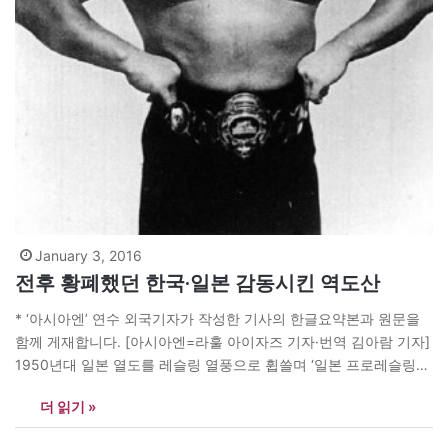
January 3, 2016
전후 황폐했던 한국·일본 감동시킨 역도산
* ‘아시아엔’ 연수 외국기자가 작성한 기사의 한글요약본과 원문을
함께 게재합니다. [아시아엔=라훌 아이자즈 기자·번역 김아람 기자]
1950년대 일본 열도를 레슬링 열풍으로 휩쓸며 ‘일본 프로레슬링의
아버지’라고 불렸던 한국계 일본 프로레슬러 영웅 ‘역도산’. 1924년
더 읽기 »
함경남도 홍원군에 태어난 그의 본명은 김신락으로, 고아로 생활하
다 일본 부농의 양자로 들어가게 된다. 이후 일본 전통스포츠 스모