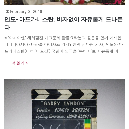
February 3, 2016
인도-아프가니스탄, 비자없이 자유롭게 드나든
다
※ ‘아시아엔’ 해외필진 기고문의 한글요약본과 원문을 함께 게재합
니다. [아시아엔=라훌 아이자즈 기자?·번역 김아람 기자] 인도와 아
프가니스탄(이하 ‘아프간’) 국민이 양국을 ‘무비자’로 자유롭게 여행
할 수 있게 됐다. 1일 나렌드라 모디 인도 총리와 압둘라?압둘라?아
더 읽기 »
프간?최고행정관이 만나 ‘무비자 여행’을 실시키로 합의했기 때문이
다. 이날 비카스 스와루프 인도 외교부 대변인은 트위터에 “아프간
과 지속적인 외교관계를 유지하고 있다. 압둘라 아프간…