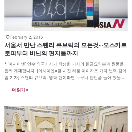
February 2, 2016
서울서 만난 스탠리 큐브릭의 모든것···오스카트
로피부터 비난의 편지들까지
* ‘아시아엔’ 연수 외국기자가 작성한 기사의 한글요약본과 원문을
함께 게재합니다. [아시아엔=글·사진 라훌 아이자즈 기자·번역 김아
람 기자] 스탠리 큐브릭. 영화 팬이라면 누구나 한번쯤 들어 봤을 법
한 이름이다. 그는 (1968) <시계태엽오렌지>(1971) <풀 메탈 자켓
더 읽기 »
>(1987) 등 역사에 길이 남는 명작들을 만들어냈다. 특히 인류 역사
와 기계 문명에 대한 철학적인 성찰을 담아낸 는 SF영화의 전환점
을…