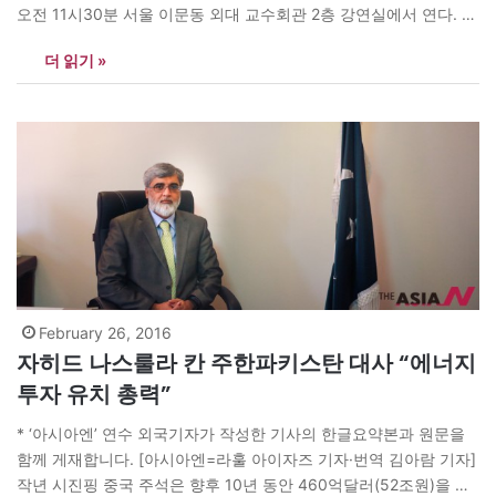
오전 11시30분 서울 이문동 외대 교수회관 2층 강연실에서 연다. 한
국외대 이란어과(학과장 유달승)가 주최하고 주한이란이슬람공화국
더 읽기 »
대사관(대사 하산 타헤린, Hassan Taherian)이 후원하는 이란문화
제에선 시낭송(파히메 비드골리 이란어과 교수, 강민지 이란어과 과
회장)과 이란어과 학생들의 합창 그리고 이란 전통음식이 마련돼 있
다. 이란에선 새해가…
February 26, 2016
자히드 나스룰라 칸 주한파키스탄 대사 “에너지
투자 유치 총력”
* ‘아시아엔’ 연수 외국기자가 작성한 기사의 한글요약본과 원문을
함께 게재합니다. [아시아엔=라훌 아이자즈 기자·번역 김아람 기자]
작년 시진핑 중국 주석은 향후 10년 동안 460억달러(52조원)을 투