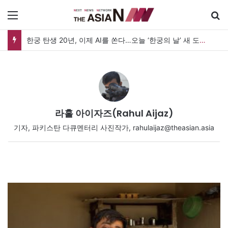
메뉴
한궁 탄생 20년, 이제 AI를 쏜다…오늘 ‘한궁의 날’ 새 도약 선언
라훌 아이자즈(Rahul Aijaz)
기자, 파키스탄 다큐멘터리 사진작가, rahulaijaz@theasian.asia