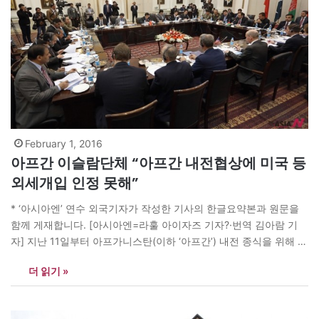
February 1, 2016
아프간 이슬람단체 “아프간 내전협상에 미국 등
외세개입 인정 못해”
* ‘아시아엔’ 연수 외국기자가 작성한 기사의 한글요약본과 원문을
함께 게재합니다. [아시아엔=라훌 아이자즈 기자?·번역 김아람 기
자] 지난 11일부터 아프가니스탄(이하 ‘아프간’) 내전 종식을 위해 미
국, 중국, 파키스탄, 아프간 총 4개국이 참여하는 4자조정위원회
더 읽기 »
(QCC)가 열린 가운데 오는 6일 이들 국가의 수석 외교관들이 파키
스탄 수도 이슬라마바드에서 회동해 탈레반을 협상에 참여시키기
위한 구체적인 논의를 펼칠 예정이다.…