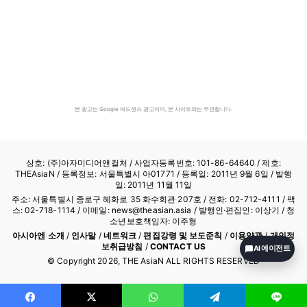
본 광고는 Google 애드센스 광고이며, 본 사이트와는 무관합니다.
상호: (주)아자미디어앤컬처 /
사업자등록번호: 101-86-64640
/ 제호:
THEAsiaN / 등록정보: 서울특별시 아01771 / 등록일: 2011년 9월 6일 / 발행
일: 2011년 11월 11일
주소: 서울특별시 종로구 혜화로 35 화수회관 207호 / 전화: 02-712-4111 /
팩
스: 02-718-1114
/ 이메일: news@theasian.asia / 발행인·편집인: 이상기 / 청
소년보호책임자: 이주형
아시아엔 소개
/
인사말
/
네트워크
/
편집강령 및 보도준칙
/
이용약관
/
개인정
보취급방침
/
CONTACT US
AI 에이전트
© Copyright
2026
, THE AsiaN ALL RIGHTS RESERVED