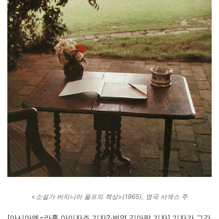
<소설가 버지니아 울프의 책상>(1965), 영국 서섹스 주
[아시아엔=라훌 아이자즈 기자?·번역 김아람 기자] 기자가 그간