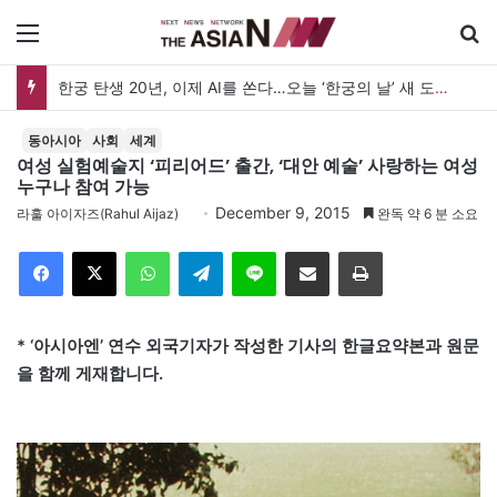
메뉴
한궁 탄생 20년, 이제 AI를 쏜다…오늘 ‘한궁의 날’ 새 도약 선언
동아시아
사회
세계
여성 실험예술지 ‘피리어드’ 출간, ‘대안 예술’ 사랑하는 여성
누구나 참여 가능
December 9, 2015
라훌 아이자즈(Rahul Aijaz)
완독 약 6 분 소요
Facebook
X
WhatsApp
Telegram
Line
이메일
인쇄
* ‘아시아엔’ 연수 외국기자가 작성한 기사의 한글요약본과 원문
을 함께 게재합니다.