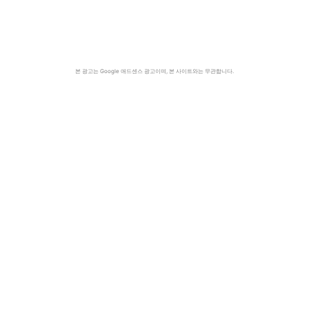
본 광고는 Google 애드센스 광고이며, 본 사이트와는 무관합니다.