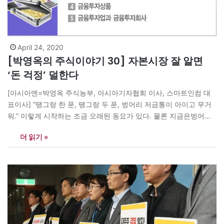
April 24, 2020
[박영옥의 주식이야기 30] 자본시장 잘 알면
‘돈 걱정’ 덜한다
[아시아엔=박영옥 주식농부, 아시아기자협회 이사, 스마트인컴 대
표이사] “땡그랑 한 푼, 땡그랑 두 푼, 벙어리 저금통이 아이고 무거
워.” 이렇게 시작하는 조금 오래된 동요가 있다. 물론 지금은벙어리
라는 말을 쓰면 안 된다. 장애인 차별로 올바른 표현이 아니다. 이 노
더 읽기 »
래말처럼 예전에는 빨간 돼지저금통이 집집마다 하나씩 있었다. 처
음 동전을 넣을 때는 저금통을 꽉 채우는 것을 목표로…