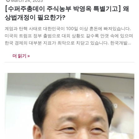
March 24, 2025
[수퍼주총데이 주식농부 박영옥 특별기고] 왜
상법개정이 필요한가?
계엄과 탄핵 사태로 대한민국이 100일 이상 혼돈에 빠져있습니다.
미국의 트럼프 정부 출범으로 대외 상황도 갈수록 안갯 속에 있으며
한국 경제의 대부분 지표가 최악으로 치닫고 있습니다. 한국개발연
구원(KDI)은 지난 2월 올해 경제 전망을 △민간소비는 전년(1.1%)보
더 읽기 »
다 높은 1.6%의 증가율 △설비투자는 전년(1.8%)과 유사한 2.0%의
증가세 △건설투자는 전년(-2.7%)에 이어 –1.2%의 역성장을 보이겠
다고 밝혔습니다. 주식시장도 불확실성에서…