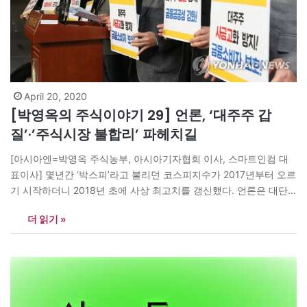
April 20, 2020
[박영옥의 주식이야기 29] 언론, ‘대주주 갑
질’·’주식시장 불합리’ 파헤치길
[아시아엔=박영옥 주식농부, 아시아기자협회 이사, 스마트인컴 대
표이사] 몇년간 ‘박스피’라고 불리던 코스피지수가 2017년부터 오르
기 시작하더니 2018년 초에 사상 최고치를 갱신했다. 언론은 대단
한 잔치라도 벌어진 양 흥분했지만 개인투자자 대부분은 그 잔치에
더 읽기 »
초대받지 못했다. 개미들은 담 너머로 들리는 흥겨운 노랫소리에 속
이 아팠다. 이런 시장에서도 수익을 내지 못한 개인들이니 다른 때는
어땠을까? 굳이 답을 듣지…