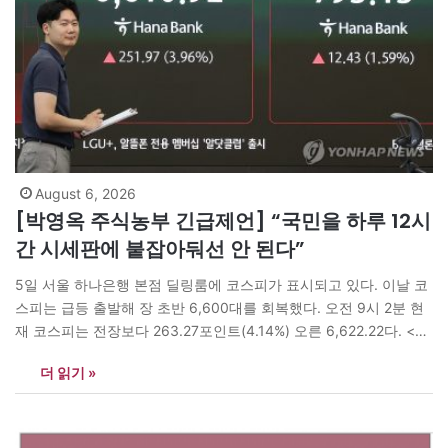
August 6, 2026
[박영옥 주식농부 긴급제언] “국민을 하루 12시
간 시세판에 붙잡아둬선 안 된다”
5일 서울 하나은행 본점 딜링룸에 코스피가 표시되고 있다. 이날 코
스피는 급등 출발해 장 초반 6,600대를 회복했다. 오전 9시 2분 현
재 코스피는 전장보다 263.27포인트(4.14%) 오른 6,622.22다. <연
합뉴스> 한국 자본시장이 빠르게 커지고 있다. 국민의 관심도 어느
더 읽기 »
때보다 높다. 자본시장을 활성화하고 부동산에 몰린 자금을 생산적
인 분야로 이동시키겠다는 정책 방향에도 원칙적으로 동의한다. 그
러나 지금…