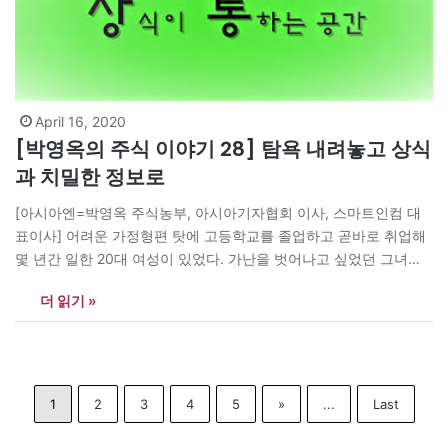
April 16, 2020
[박영옥의 주식 이야기 28] 탐욕 내려놓고 상식
과 치밀한 정보로
[아시아엔=박영옥 주식농부, 아시아기자협회 이사, 스마트인컴 대
표이사] 어려운 가정형편 탓에 고등학교를 졸업하고 곧바로 취업해
몇 년간 일한 20대 여성이 있었다. 가난을 벗어나고 싶었던 그녀는
매년 200만~300만원을 복권을 사는 데 썼다. 그러나 꿈에서도 그
더 읽기 »
리던 1등 당첨은 남의 이야기일 뿐이었다. 다른 방법을 찾던 그녀가
선택한 것은 주식투자였다. 복권을 사던 돈으로 주식을 샀고 2년만
에…
1
2
3
4
5
»
...
Last