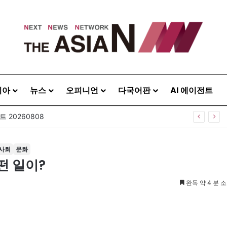
시아
뉴스
오피니언
다국어판
AI 에이전트
주택으로? 탑골공원 술자리보다 못한 정치의 상상력
사회
문화
어떤 일이?
완독 약 4 분 