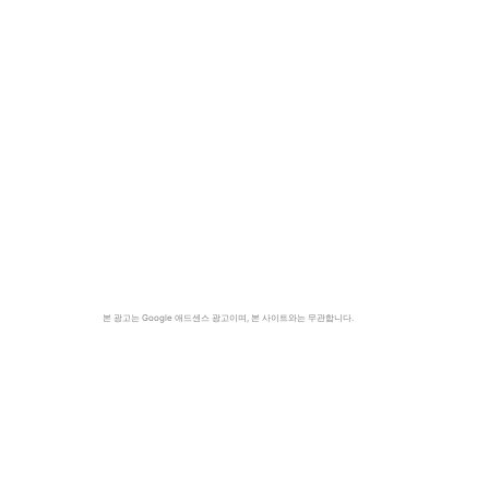
본 광고는 Google 애드센스 광고이며, 본 사이트와는 무관합니다.