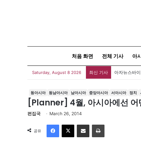
처음 화면
전체 기사
아
최신 기사
폐버스를 청년
Saturday, August 8 2026
동아시아
동남아시아
남아시아
중앙아시아
서아시아
정치
[Planner] 4월, 아시아에선 
편집국
March 26, 2014
Facebook
X
이메일
인쇄
공유