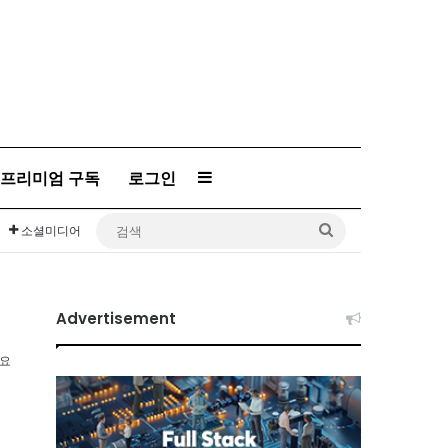
프리미엄 구독
로그인
Sidebar
검
소셜미디어
색
Advertisement
소요