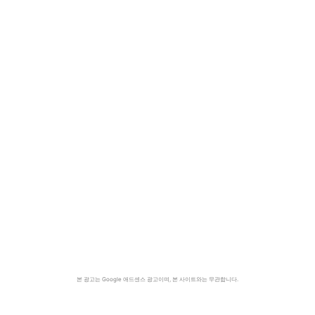
본 광고는 Google 애드센스 광고이며, 본 사이트와는 무관합니다.