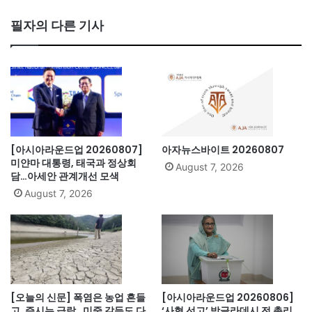
ce
bo
필자의 다른 기사
ok
[아시아라운드업 20260807]
아자뉴스바이트 20260807
미얀마 대통령, 태국과 정상회
August 7, 2026
담…아세안 관계개선 모색
August 7, 2026
[오늘의 신문] 폭염은 농업 흔들
[아시아라운드업 20260806]
고, 증시는 급락…미중 갈등도 다
‘사형 선고’ 방글라데시 전 총리,