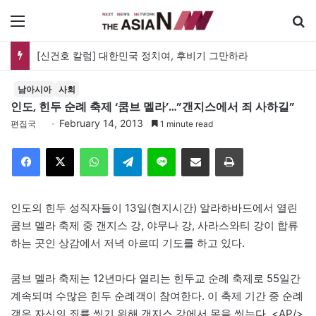
메뉴
[신건호 칼럼] 대한민국 정치여, 후비기 그만하라
남아시아
사회
인도, 힌두 순례 축제 ‘쿰브 멜라’…”갠지스에서 죄 사하길”
February 14, 2013
편집국
1 minute read
Facebook
X
WhatsApp
Telegram
Line
이메일
인쇄
인도의 힌두 성직자들이 13일(현지시간) 알라하바드에서 열린
쿰브 멜라 축제 중 갠지스 강, 야무나 강, 사라스와티 강이 합류
하는 곳인 상감에서 저녁 아르띠 기도를 하고 있다.
쿰브 멜라 축제는 12년마다 열리는 힌두교 순례 축제로 55일간
계속되며 수많은 힌두 순례객이 참여한다. 이 축제 기간 중 순례
객은 자신의 죄를 씻기 위해 갠지스 강에서 몸을 씻는다. <AP/>