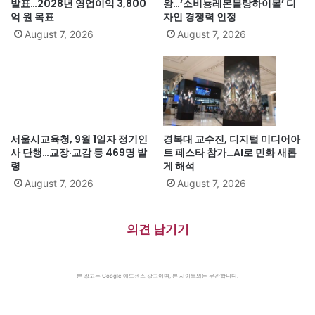
발표…2028년 영업이익 3,800
왕…‘소비뇽레몬블랑하이볼’ 디
억 원 목표
자인 경쟁력 인정
August 7, 2026
August 7, 2026
서울시교육청, 9월 1일자 정기인
경복대 교수진, 디지털 미디어아
사 단행…교장·교감 등 469명 발
트 페스타 참가…AI로 민화 새롭
령
게 해석
August 7, 2026
August 7, 2026
의견 남기기
본 광고는 Google 애드센스 광고이며, 본 사이트와는 무관합니다.