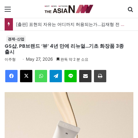
메뉴
검
[출판] 표현의 자유는 어디까지 허용되는가…김재형 전 대법관 ‘언론과 인격권’
경제-산업
GS샵, PB브랜드 ‘뷰’ 4년 만에 리뉴얼…기초 화장품 3종
출시
May 27, 2026
이주형
완독 약 2 분 소요
Facebook
X
WhatsApp
Telegram
Line
이메일
인쇄