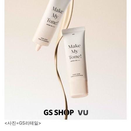
<사진=GS리테일>