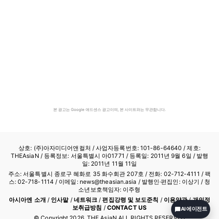
본 광고는 Google 애드센스 광고이며, 본 사이트와는 무관합니다.
상호: (주)아자미디어앤컬처 /
사업자등록번호: 101-86-64640
/ 제호:
THEAsiaN / 등록정보: 서울특별시 아01771 / 등록일: 2011년 9월 6일 / 발행
일: 2011년 11월 11일
주소: 서울특별시 종로구 혜화로 35 화수회관 207호 / 전화: 02-712-4111 /
팩
스: 02-718-1114
/ 이메일: news@theasian.asia / 발행인·편집인: 이상기 / 청
소년보호책임자: 이주형
아시아엔 소개
/
인사말
/
네트워크
/
편집강령 및 보도준칙
/
이용약관
/
개인정
보취급방침
/
CONTACT US
AI 에이전트
© Copyright
2026
, THE AsiaN ALL RIGHTS RESERVED