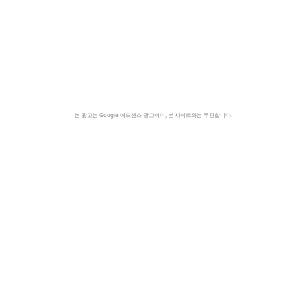
본 광고는 Google 애드센스 광고이며, 본 사이트와는 무관합니다.