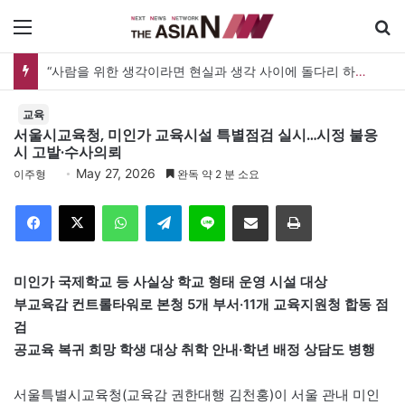
메뉴
검
“사람을 위한 생각이라면 현실과 생각 사이에 돌다리 하나는 놓아야 하지 않을까”
교육
서울시교육청, 미인가 교육시설 특별점검 실시…시정 불응
시 고발·수사의뢰
May 27, 2026
이주형
완독 약 2 분 소요
Facebook
X
WhatsApp
Telegram
Line
이메일
인쇄
미인가 국제학교 등 사실상 학교 형태 운영 시설 대상
부교육감 컨트롤타워로 본청 5개 부서·11개 교육지원청 합동 점
검
공교육 복귀 희망 학생 대상 취학 안내·학년 배정 상담도 병행
서울특별시교육청(교육감 권한대행 김천홍)이 서울 관내 미인