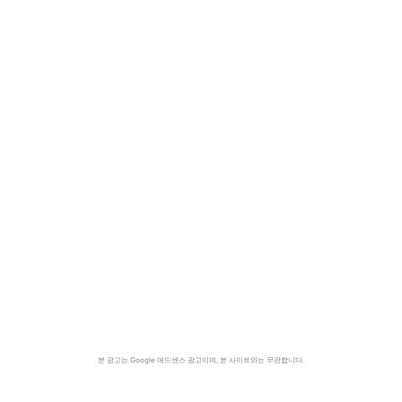
본 광고는 Google 애드센스 광고이며, 본 사이트와는 무관합니다.