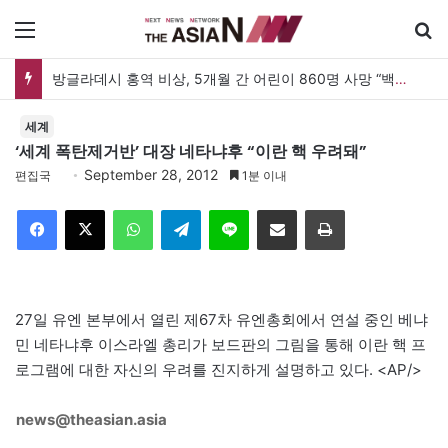
메뉴
방글라데시 홍역 비상, 5개월 간 어린이 860명 사망 “백신 조달 시스템 변경이 화근”
세계
‘세계 폭탄제거반’ 대장 네타냐후 “이란 핵 우려돼”
September 28, 2012
편집국
1분 이내
Facebook
X
WhatsApp
Telegram
Line
이메일
인쇄
27일 유엔 본부에서 열린 제67차 유엔총회에서 연설 중인 베냐
민 네타냐후 이스라엘 총리가 보드판의 그림을 통해 이란 핵 프
로그램에 대한 자신의 우려를 진지하게 설명하고 있다. <AP/>
news@theasian.asia