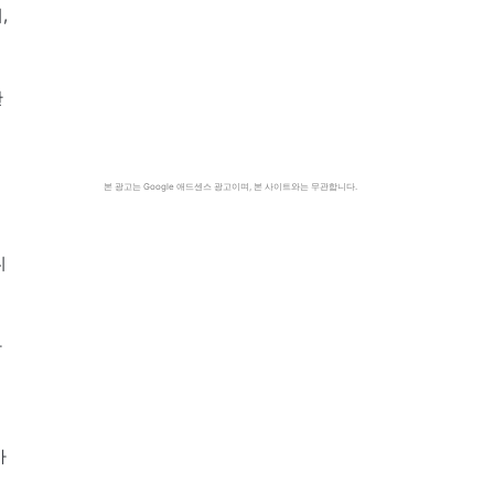
,
한
본 광고는 Google 애드센스 광고이며, 본 사이트와는 무관합니다.
니
아
가