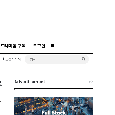
Sidebar
프리미엄 구독
로그인
검
소셜미디어
색
로
Advertisement
소요