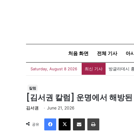
처음 화면
전체 기사
아
최신 기사
아자뉴스바이트
Saturday, August 8 2026
칼럼
[김서권 칼럼] 운명에서 해방된
김서권
June 21, 2026
Facebook
X
이메일
인쇄
공유