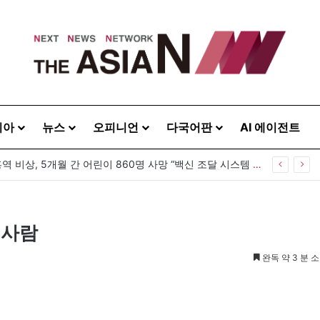
시아
뉴스
오피니언
다국어판
AI 에이전트
 20260808
 사람
완독 약 3 분 