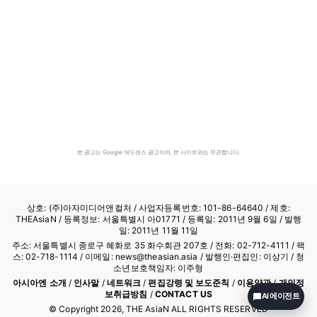
본 광고는 Google 애드센스 광고이며, 본 사이트와는 무관합니다.
상호: (주)아자미디어앤컬처 /
사업자등록번호: 101-86-64640
/ 제호:
THEAsiaN / 등록정보: 서울특별시 아01771 / 등록일: 2011년 9월 6일 / 발행
일: 2011년 11월 11일
주소: 서울특별시 종로구 혜화로 35 화수회관 207호 / 전화: 02-712-4111 /
팩
스: 02-718-1114
/ 이메일: news@theasian.asia / 발행인·편집인: 이상기 / 청
소년보호책임자: 이주형
아시아엔 소개
/
인사말
/
네트워크
/
편집강령 및 보도준칙
/
이용약관
/
개인정
보취급방침
/
CONTACT US
AI 에이전트
© Copyright
2026
, THE AsiaN ALL RIGHTS RESERVED