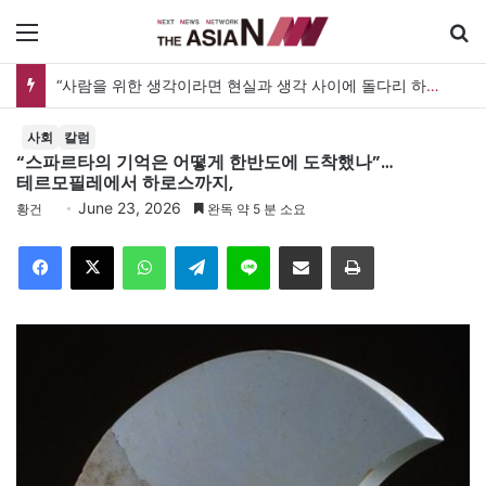
메뉴
검
“사람을 위한 생각이라면 현실과 생각 사이에 돌다리 하나는 놓아야 하지 않을까”
사회
칼럼
“스파르타의 기억은 어떻게 한반도에 도착했나”…
테르모필레에서 하로스까지,
June 23, 2026
황건
완독 약 5 분 소요
Facebook
X
WhatsApp
Telegram
Line
이메일
인쇄