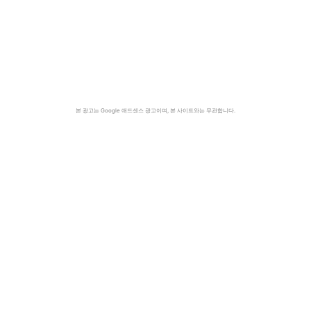
본 광고는 Google 애드센스 광고이며, 본 사이트와는 무관합니다.