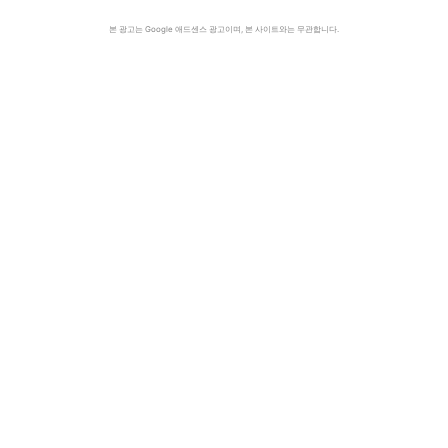
본 광고는 Google 애드센스 광고이며, 본 사이트와는 무관합니다.