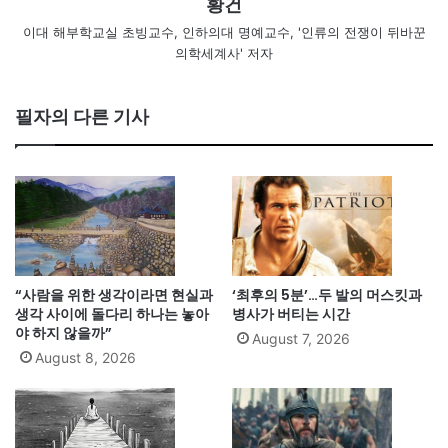
황건
이대 해부학교실 초빙교수, 인하의대 명예교수, '인류의 전쟁이 뒤바꾼
의학세계사' 저자
필자의 다른 기사
“사람을 위한 생각이라면 현실과
‘최후의 5분’…두 발의 머스킷과
생각 사이에 돌다리 하나는 놓아
병사가 버티는 시간
야 하지 않을까”
August 7, 2026
August 8, 2026