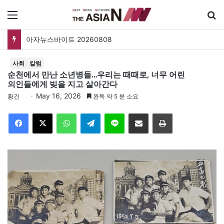
메뉴
검
아자뉴스바이트 20260808
사회
칼럼
순천에서 만난 소년병들…우리는 때때로, 너무 어린
의인들에게 빚을 지고 살아간다
May 16, 2026
황건
완독 약 5 분 소요
Facebook
X
WhatsApp
Telegram
Line
이메일
인쇄