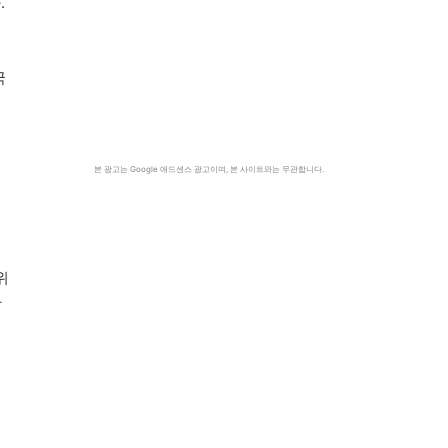
.
국
본 광고는 Google 애드센스 광고이며, 본 사이트와는 무관합니다.
위
관
는
행