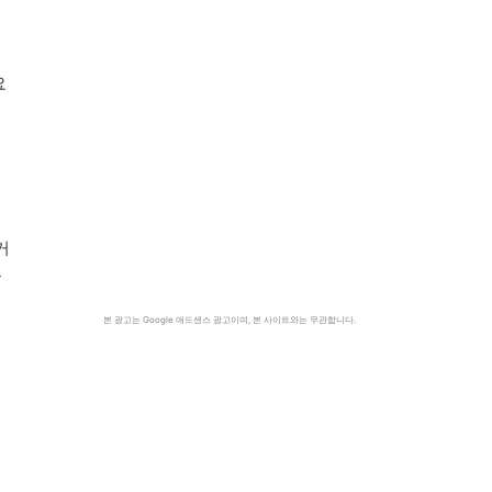
요
서
거
능
본 광고는 Google 애드센스 광고이며, 본 사이트와는 무관합니다.