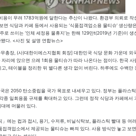
 비용이 무려 1783억원에 달한다는 추산이 나왔다. 환경부 의뢰로 작
 보면 식당과 카페 등에서 사용되는 ‘식품접객업소용 물티슈’ 생산량
주로 쓰이는 ‘인체 세정용 물휴지’는 한해 129만t(2019년 기준)이 생
됐다. <사진 및 설명 연합뉴스>
총장, (사)대한이에스지협회 회장] 대한민국 식당 문화 가운데 외
 자리에 앉으면 으레 1회용 물티슈가 따라 나온다는 점이다. 한국 사
치고, 테이블을 정리한 뒤 별다른 생각 없이 버린다. 하루에도 수백만 
국은 2050 탄소중립을 국가 목표로 내세우고 있다. 정부는 플라스틱
각종 일회용품 규제를 확대하고 있다. 그런데 정작 식당과 카페에서 
지대에 머물러 있다.
에는 컵과 접시, 용기, 수저류, 비닐식탁보, 플라스틱 빨대 등 여
식품접객업소에서 제공되는 물티슈는 빠져 있다. 사용 방식만 놓고 보