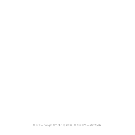
본 광고는 Google 애드센스 광고이며, 본 사이트와는 무관합니다.