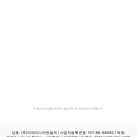
본 광고는 Google 애드센스 광고이며, 본 사이트와는 무관합니다.
상호: (주)아자미디어앤컬처 /
사업자등록번호: 101-86-64640
/ 제호: