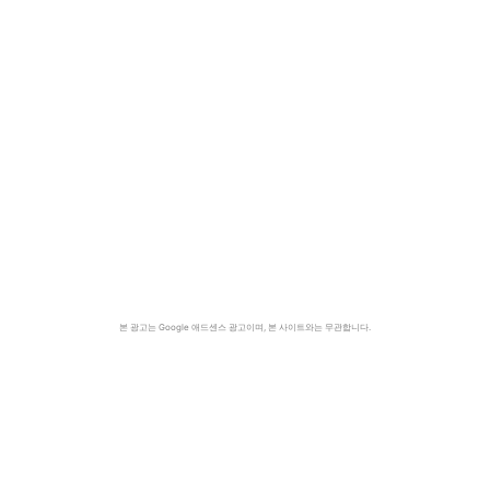
본 광고는 Google 애드센스 광고이며, 본 사이트와는 무관합니다.