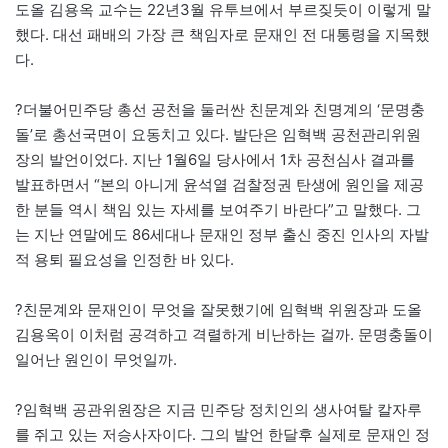
도올 김용옥 교수는 22년3월 유투브에서 부르짖듯이 이렇게 말
했다. 대선 패배의 가장 큰 책임자로 문재인 전 대통령을 지목했
다.
?더불어민주당 총선 공천을 둘러싼 친문계와 친명계의 ‘문명충
돌’로 총선국면이 요동치고 있다. 발단은 임혁백 공천관리위원
장의 발언이었다. 지난 1월6일 당사에서 1차 공천심사 결과를
발표하면서 “본의 아니게 윤석열 검찰정권 탄생에 원인을 제공
한 분들 역시 책임 있는 자세를 보여주기 바란다”고 말했다. 그
는 지난 연말에도 86세대나 문재인 정부 출신 중진 인사의 자발
적 용퇴 필요성을 인정한 바 있다.
?친문계와 문재인이 무엇을 잘못했기에 임혁백 위원장과 도올
김용옥이 이처럼 공격하고 격렬하게 비난하는 걸까. 문명충돌이
일어난 원인이 무엇일까.
?임혁백 공관위원장은 지금 민주당 정치인의 생사여탈 칼자루
를 쥐고 있는 저승사자이다. 그의 발언 한달후 실제로 문재인 정