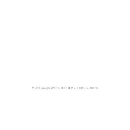
본 광고는 Google 애드센스 광고이며, 본 사이트와는 무관합니다.