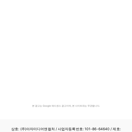
본 광고는 Google 애드센스 광고이며, 본 사이트와는 무관합니다.
상호: (주)아자미디어앤컬처 /
사업자등록번호: 101-86-64640
/ 제호: