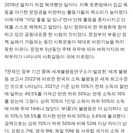
2019년 필자가 직접 목격했던 일이다. 카톡 토론방에서 집값 폭
등을 야기한 문정권을 비판하는 활동가들의 목소리가 높아졌다.
이에 대해 “야당 좋을 일 있냐”면서 단체 활동을 중지시키고 단
체를 스스로 해체하고 말았다. 당시 청와대의 한 위원회에 참여
하고 있던 공동대표중 한 사람의 짓이었다. 문정부의 부동산 정
책 실패가 거듭되는 동안 사회운동이 제대로 비판기능을 하지
못한 이유다. 문정부 5년동안 주택 유무에 따라 벼락거지와 벼
락부자가 나타나며 사회갈등이 극에 이르렀다.
?문재인 정부 기간 중에 세계불평등연구소가 발표한 ‘세계 불평
등 보고서 2022’에 따르면 한국의 소득 불평등은 세계 최고수준
인 것으로 나타났다. 2021년 기준 상위 10%가 전체 소득의 절반
에 달하는 46.5%를 가져간 반면 하위 50%는 전체 소득의 16%
를 얻는데 그쳤다. 상위 10%의 1인당 소득이 하위 50%의 소득
에 비해 무려 14배나 많았다. 부(富)의 불평등은 더 심각하다. 상
위 10%가 58.5%를 차지한 반면 하위 50%는 5.6%에 불과했다.
금액으로는 상위 10%가 하위 50%에 비해 52배 이상 차이가 났
다. 프랑스 7배, 영국 9배, 독일 10배 등 서유럽 국가의 소득 격