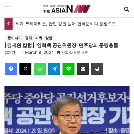
메뉴
세계 코리아타운, 한인 상권 넘어 한국문화의 광장으로
동아시아
정치
사회
칼럼
[김제완 칼럼] ‘임혁백 공관위원장’ 민주당의 문명충돌
March 9, 2024
김제완
완독 약 9 분 소요
Facebook
X
WhatsApp
Telegram
Line
이메일
인쇄