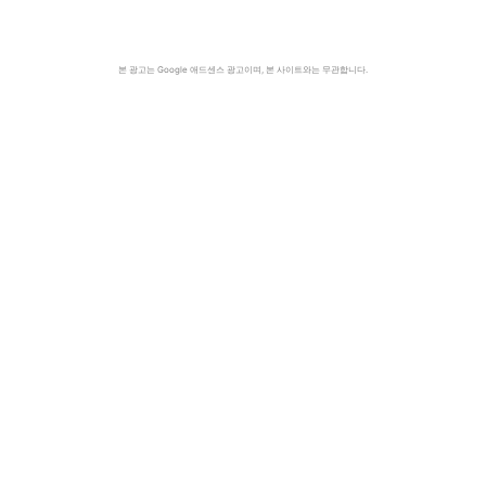
본 광고는 Google 애드센스 광고이며, 본 사이트와는 무관합니다.