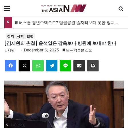
메뉴
검
폐버스를 청년주택으로? 탑골공원 술자리보다 못한 정치의 상상력
정치
사회
칼럼
[김제완의 촌철] 윤석열은 감옥보다 병원에 보내야 한다
December 6, 2025
김제완
완독 약 2 분 소요
Facebook
X
WhatsApp
Telegram
Line
이메일
인쇄