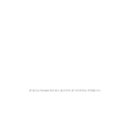
본 광고는 Google 애드센스 광고이며, 본 사이트와는 무관합니다.