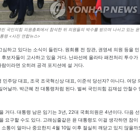
서 열린 국민의힘 의원총회에서 참석한 뒤 의원들의 박수를 받으며 나서고 있는 
대통령 <사진 연합뉴스>
심하고 있다는 소식이 들린다. 원희룡 전 장관, 권영세 의원 등을 민
은 후보자들이 고사하고 있을 거다. 난파선에 올라타 패전처리 투수가
사람이라면 오히려 공격 포지션에 설 거다.
 민주당 대표, 조국 조국혁신상 대표, 이준석 당선자? 아니다. 여당 
 일어날까. 박근혜 전 대통령처럼 된다. 벌써 국민의힘 김재섭 안철수 
거다. 대통령 남은 임기는 3년, 22대 국회의원은 4년이다. 다음 선
을 요구할 수도 있다. 고래심줄같은 윤 대통령도 이걸 생각하면 잠이
 소통이 얼마나 중요한지 4월 10일 이후 절실히 깨닫고 있지 않을까