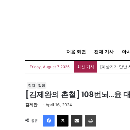
처음 화면
전체 기사
아
최신 기사
Friday, August 7 2026
정치
칼럼
[김제완의 촌철] 108번뇌…윤
김제완
April 16, 2024
Facebook
X
이메일
인쇄
공유