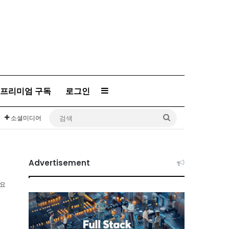
프리미엄 구독
로그인
Sidebar
검
소셜미디어
색
Advertisement
소요