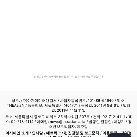
본 광고는 Google 애드센스 광고이며, 본 사이트와는 무관합니다.
상호: (주)아자미디어앤컬처 /
사업자등록번호: 101-86-64640
/ 제호:
THEAsiaN / 등록정보: 서울특별시 아01771 / 등록일: 2011년 9월 6일 / 발행
일: 2011년 11월 11일
주소: 서울특별시 종로구 혜화로 35 화수회관 207호 / 전화: 02-712-4111 /
팩
스: 02-718-1114
/ 이메일: news@theasian.asia / 발행인·편집인: 이상기 / 청
소년보호책임자: 이주형
아시아엔 소개
/
인사말
/
네트워크
/
편집강령 및 보도준칙
/
이용약관
/
개인정