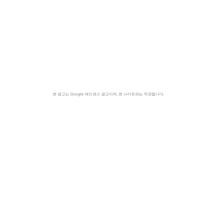
본 광고는 Google 애드센스 광고이며, 본 사이트와는 무관합니다.