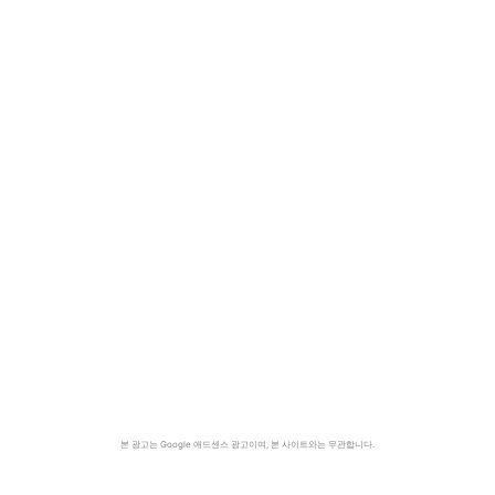
본 광고는 Google 애드센스 광고이며, 본 사이트와는 무관합니다.