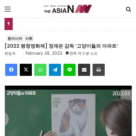
메뉴
[출판] 표현의 자유는 어디까지 허용되는가…김재형 전 대법관 ‘언론과 인격권’
동아시아
사회
[2022 평창영화제] 정재은 감독 ‘고양이들의 아파트’
February 28, 2023
편집국
완독 약 3 분 소요
Facebook
X
WhatsApp
Telegram
Line
이메일
인쇄