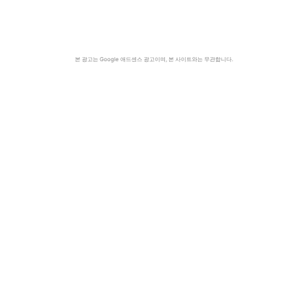
본 광고는 Google 애드센스 광고이며, 본 사이트와는 무관합니다.