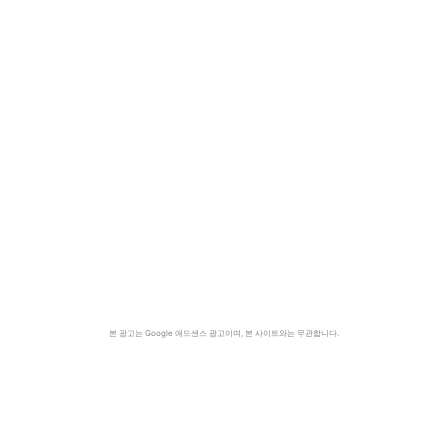
본 광고는 Google 애드센스 광고이며, 본 사이트와는 무관합니다.