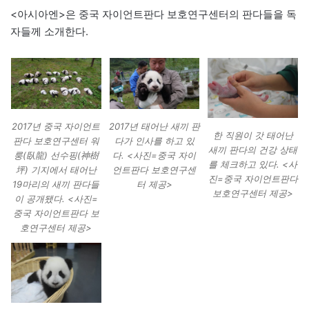
<아시아엔>은 중국 자이언트판다 보호연구센터의 판다들을 독
자들께 소개한다.
2017년 태어난 새끼 판
2017년 중국 자이언트
한 직원이 갓 태어난
다가 인사를 하고 있
판다 보호연구센터 워
새끼 판다의 건강 상태
다. <사진=중국 자이
룽(臥龍) 선수핑(神樹
를 체크하고 있다. <사
언트판다 보호연구센
坪) 기지에서 태어난
진=중국 자이언트판다
터 제공>
19마리의 새끼 판다들
보호연구센터 제공>
이 공개됐다. <사진=
중국 자이언트판다 보
호연구센터 제공>