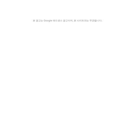
본 광고는 Google 애드센스 광고이며, 본 사이트와는 무관합니다.