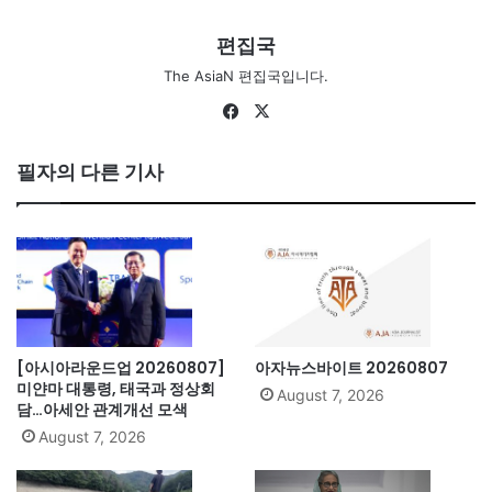
편집국
The AsiaN 편집국입니다.
Fa
X
ce
bo
필자의 다른 기사
ok
[아시아라운드업 20260807]
아자뉴스바이트 20260807
미얀마 대통령, 태국과 정상회
August 7, 2026
담…아세안 관계개선 모색
August 7, 2026