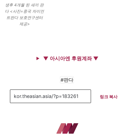
생후 4개월 된 새끼 판
다 <사진=중국 자이언
트판다 보호연구센터
제공>
▼ 아시아엔 후원계좌 ▼
판다
링크 복사