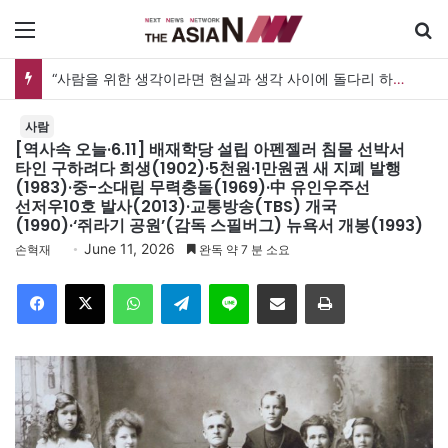
메뉴
검
“사람을 위한 생각이라면 현실과 생각 사이에 돌다리 하나는 놓아야 하지 않을까”
사람
[역사속 오늘·6.11] 배재학당 설립 아펜젤러 침몰 선박서
타인 구하려다 희생(1902)·5천원·1만원권 새 지폐 발행
(1983)·중-소대립 무력충돌(1969)·中 유인우주선
선저우10호 발사(2013)·교통방송(TBS) 개국
(1990)·‘쥐라기 공원’(감독 스필버그) 뉴욕서 개봉(1993)
June 11, 2026
손혁재
완독 약 7 분 소요
Facebook
X
WhatsApp
Telegram
Line
이메일
인쇄