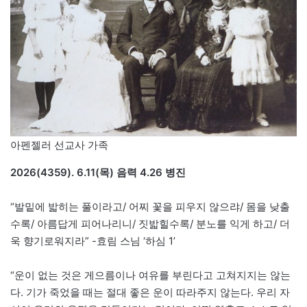
아펜젤러 선교사 가족
2026(4359). 6.11(목) 음력 4.26 병진
“발밑에 밟히는 풀이라고/ 어찌 꽃을 피우지 않으랴/ 몸을 낮출
수록/ 아름답게 피어나리니/ 짓밟힐수록/ 분노를 익게 하고/ 더
욱 향기로워지라” -효림 스님 ‘하심 1’
“운이 없는 것은 게으름이나 여유를 부린다고 고쳐지지는 않는
다. 기가 죽었을 때는 절대 좋은 운이 따라주지 않는다. 우리 자