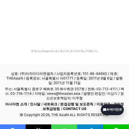
본 광고는 Google 애드센스 광고이며, 본 사이트와는 무관합니다.
상호: (주)아자미디어앤컬처 /
사업자등록번호: 101-86-64640
/ 제호:
THEAsiaN / 등록정보: 서울특별시 아01771 / 등록일: 2011년 9월 6일 / 발행
일: 2011년 11월 11일
주소: 서울특별시 종로구 혜화로 35 화수회관 207호 / 전화: 02-712-4111 /
팩
스: 02-718-1114
/ 이메일: news@theasian.asia / 발행인·편집인: 이상기 / 청
소년보호책임자: 이주형
아시아엔 소개
/
인사말
/
네트워크
/
편집강령 및 보도준칙
/
이용약관
/
개인정
보취급방침
/
CONTACT US
AI 에이전트
© Copyright
2026
, THE AsiaN ALL RIGHTS RESERVED