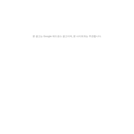
본 광고는 Google 애드센스 광고이며, 본 사이트와는 무관합니다.