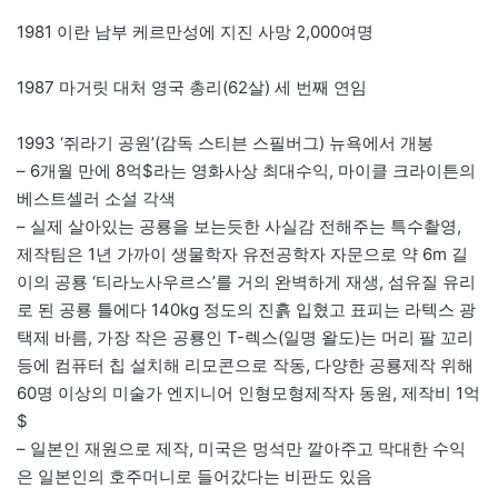
1981 이란 남부 케르만성에 지진 사망 2,000여명
1987 마거릿 대처 영국 총리(62살) 세 번째 연임
1993 ‘쥐라기 공원’(감독 스티븐 스필버그) 뉴욕에서 개봉
– 6개월 만에 8억$라는 영화사상 최대수익, 마이클 크라이튼의
베스트셀러 소설 각색
– 실제 살아있는 공룡을 보는듯한 사실감 전해주는 특수촬영,
제작팀은 1년 가까이 생물학자 유전공학자 자문으로 약 6m 길
이의 공룡 ‘티라노사우르스’를 거의 완벽하게 재생, 섬유질 유리
로 된 공룡 틀에다 140kg 정도의 진흙 입혔고 표피는 라텍스 광
택제 바름, 가장 작은 공룡인 T-렉스(일명 왈도)는 머리 팔 꼬리
등에 컴퓨터 칩 설치해 리모콘으로 작동, 다양한 공룡제작 위해
60명 이상의 미술가 엔지니어 인형모형제작자 동원, 제작비 1억
$
– 일본인 재원으로 제작, 미국은 멍석만 깔아주고 막대한 수익
은 일본인의 호주머니로 들어갔다는 비판도 있음