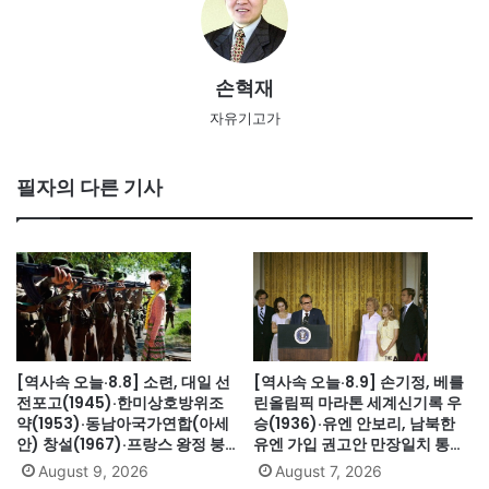
손혁재
자유기고가
필자의 다른 기사
[역사속 오늘·8.8] 소련, 대일 선
[역사속 오늘·8.9] 손기정, 베를
전포고(1945)·한미상호방위조
린올림픽 마라톤 세계신기록 우
약(1953)·동남아국가연합(아세
승(1936)·유엔 안보리, 남북한
안) 창설(1967)·프랑스 왕정 붕
유엔 가입 권고안 만장일치 통과
괴·루이 16세 폐위(1792)·무용가
(1991)·싱가포르, 말레이시아에
August 9, 2026
August 7, 2026
최승희 별세(1969)·김대중 도쿄
서 분리 독립(1965)·닉슨, 워터