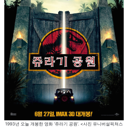
1993년 오늘 개봉한 영화 ‘쥬라기 공원’. <사진 유니버설픽쳐스