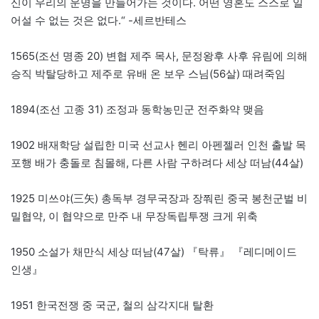
신이 우리의 운명을 만들어가는 것이다. 어떤 영혼도 스스로 일
어설 수 없는 것은 없다.“ -세르반테스
1565(조선 명종 20) 변협 제주 목사, 문정왕후 사후 유림에 의해
승직 박탈당하고 제주로 유배 온 보우 스님(56살) 때려죽임
1894(조선 고종 31) 조정과 동학농민군 전주화약 맺음
1902 배재학당 설립한 미국 선교사 헨리 아펜젤러 인천 출발 목
포행 배가 충돌로 침몰해, 다른 사람 구하려다 세상 떠남(44살)
1925 미쓰야(三矢) 총독부 경무국장과 장쭤린 중국 봉천군벌 비
밀협약, 이 협약으로 만주 내 무장독립투쟁 크게 위축
1950 소설가 채만식 세상 떠남(47살) 『탁류』 『레디메이드
인생』
1951 한국전쟁 중 국군, 철의 삼각지대 탈환