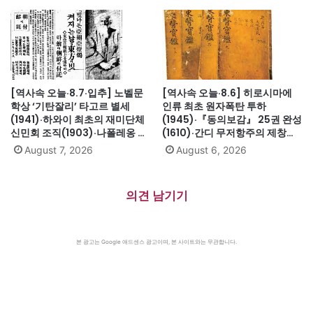
납치사건(1973)
게이트로 사상 첫 대통령 사임
(1974)
[역사속 오늘·8.7·입추] 노벨문
[역사속 오늘·8.6] 히로시마에
학상 ‘기탄잘리’ 타고르 별세
인류 최초 원자폭탄 투하
(1941)·하와이 최초의 재미단체
(1945)·『동의보감』 25권 완성
신민회 조직(1903)·나폴레옹 세
(1610)·간디 무저항주의 제창
인트헬레나섬 유배(1815)·英 해
(1931)·대전엑스포 개막(1993)·
August 7, 2026
August 6, 2026
군, 스페인 무적함대 격파
자메이카, 영국에서 독립(1962)
(1588)·美 화성탐사로봇 큐리오
시티 화성 착륙(2012)·日, 화이
의견 남기기
트리스트에서 한국 제외(2019)
본 광고는 Google 애드센스 광고이며, 본 사이트와는 무관합니다.