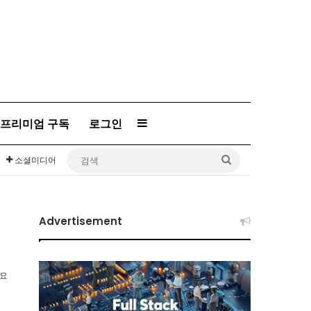
프리미엄 구독
로그인
Sidebar
검
소셜미디어
색
Advertisement
소요