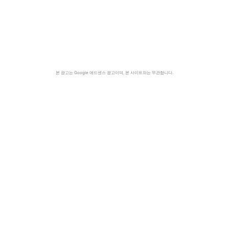
본 광고는 Google 애드센스 광고이며, 본 사이트와는 무관합니다.