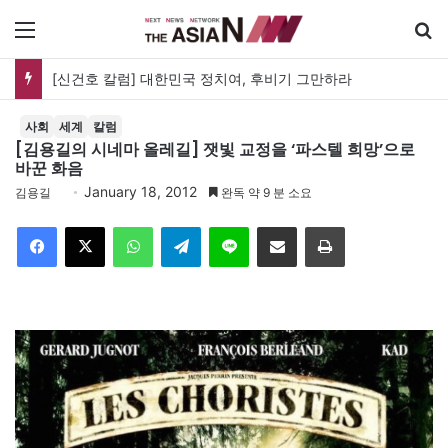
메뉴
유가협 창립 40주년 기념식…12일 오후 남영동 민주화운동기념관
사회
세계
칼럼
[김용길의 시네마 올레길] 잿빛 교정을 ‘파스텔 희망’으로
바꾼 화음
January 18, 2012
김용길
완독 약 9 분 소요
Facebook
X
WhatsApp
Telegram
Line
이메일
인쇄