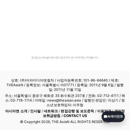
본 광고는 Google 애드센스 광고이며, 본 사이트와는 무관합니다.
상호: (주)아자미디어앤컬처 /
사업자등록번호: 101-86-64640
/ 제호:
THEAsiaN / 등록정보: 서울특별시 아01771 / 등록일: 2011년 9월 6일 / 발행
일: 2011년 11월 11일
주소: 서울특별시 종로구 혜화로 35 화수회관 207호 / 전화: 02-712-4111 /
팩
스: 02-718-1114
/ 이메일: news@theasian.asia / 발행인·편집인: 이상기 / 청
소년보호책임자: 이주형
아시아엔 소개
/
인사말
/
네트워크
/
편집강령 및 보도준칙
/
이용약관
/
개인정
보취급방침
/
CONTACT US
AI 에이전트
© Copyright
2026
, THE AsiaN ALL RIGHTS RESERVED