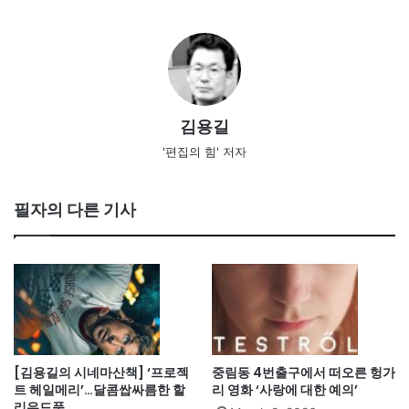
김용길
'편집의 힘' 저자
필자의 다른 기사
[김용길의 시네마산책] ‘프로젝
중림동 4번출구에서 떠오른 헝가
트 헤일메리’…달콤쌉싸름한 할
리 영화 ‘사랑에 대한 예의’
리우드풍