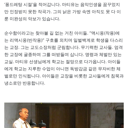
‘퐁드레탕 시절’을 적어갑니다. 마티유는 음악인생을 꿈꾸었지
만 인정받지 못한 작곡가. 그의 낡은 가방 속엔 아직도 못 다 이
룬 미완성의 악보가 있습니다.
순수함이라고는 찾아볼 길 없는 거친 아이들. “액시옹(작용)에
는 리액시옹(반작용)” 구호를 외치며 일벌백계로 학생을 다스리
는 교장. 그는 교도소장처럼 군림합니다. 무기력한 교사들. 엄격
한 교장에 굴종하며 그를 떠받들며 삽니다. 명령과 체벌만 있는
교실. 마티유 선생님에게 학교는 절망으로 다가옵니다. 아이들
에게 학교는 지루한 수업이 아니면 독방감금 같은 무자비한 체
벌로만 인식됩니다. 아이들은 교장을 비롯한 교사들에게 침묵과
냉소로만 반응합니다.