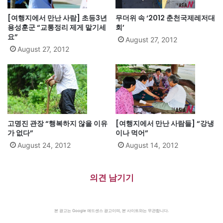
[여행지에서 만난 사람] 초등3년
무더위 속 ‘2012 춘천국제레저대
용성훈군 “교통정리 제게 맡기세
회’
요”
August 27, 2012
August 27, 2012
고명진 관장 “행복하지 않을 이유
[여행지에서 만난 사람들] “강냉
가 없다”
이나 먹어”
August 24, 2012
August 14, 2012
의견 남기기
본 광고는 Google 애드센스 광고이며, 본 사이트와는 무관합니다.