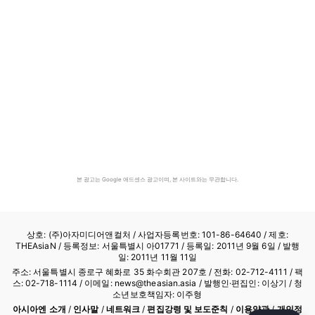
본 광고는 Google 애드센스 광고이며, 본 사이트와는 무관합니다.
상호: (주)아자미디어앤컬처 /
사업자등록번호: 101-86-64640
/ 제호:
THEAsiaN / 등록정보: 서울특별시 아01771 / 등록일: 2011년 9월 6일 / 발행
일: 2011년 11월 11일
주소: 서울특별시 종로구 혜화로 35 화수회관 207호 / 전화: 02-712-4111 /
팩
스: 02-718-1114
/ 이메일: news@theasian.asia / 발행인·편집인: 이상기 / 청
소년보호책임자: 이주형
아시아엔 소개
/
인사말
/
네트워크
/
편집강령 및 보도준칙
/
이용약관
/
개인정