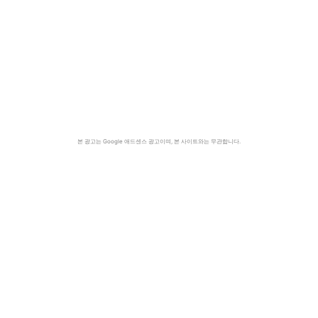
본 광고는 Google 애드센스 광고이며, 본 사이트와는 무관합니다.