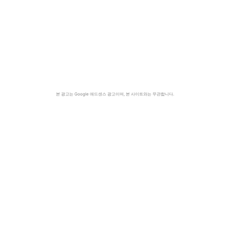
본 광고는 Google 애드센스 광고이며, 본 사이트와는 무관합니다.