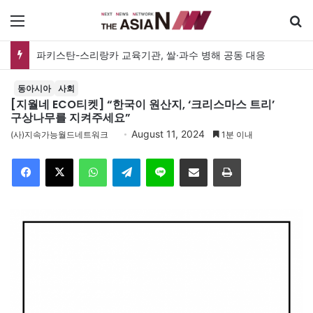
메뉴
파키스탄-스리랑카 교육기관, 쌀·과수 병해 공동 대응
동아시아
사회
[지월네 ECO티켓] “한국이 원산지, ‘크리스마스 트리’
구상나무를 지켜주세요”
August 11, 2024
(사)지속가능월드네트워크
1분 이내
Facebook
X
WhatsApp
Telegram
Line
이메일
인쇄