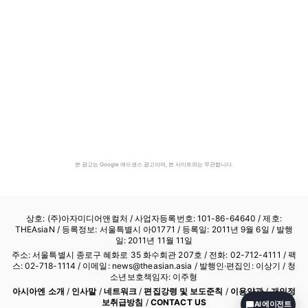
본 광고는 Google 애드센스 광고이며, 본 사이트와는 무관합니다.
상호: (주)아자미디어앤컬처 /
사업자등록번호: 101-86-64640
/ 제호:
THEAsiaN / 등록정보: 서울특별시 아01771 / 등록일: 2011년 9월 6일 / 발행
일: 2011년 11월 11일
주소: 서울특별시 종로구 혜화로 35 화수회관 207호 / 전화: 02-712-4111 /
팩
스: 02-718-1114
/ 이메일: news@theasian.asia / 발행인·편집인: 이상기 / 청
소년보호책임자: 이주형
아시아엔 소개
/
인사말
/
네트워크
/
편집강령 및 보도준칙
/
이용약관
/
개인정
보취급방침
/
CONTACT US
AI 에이전트