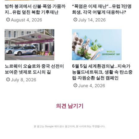
빙하 붕괴에서 산불·폭염·가뭄까
“폭염은 이제 재난”…유럽 1만명
지…유럽 덮친 복합 기후재난
희생, 각국 어떻게 대응하나?
August 4, 2026
July 14, 2026
노르웨이 오슬로와 중국 선전이
6월 5일 세계환경의날…지속가
보여준 넷제로 도시의 길
능월드네트워크, 생활 속 탄소중
립·자원순환 실천 캠페인
July 8, 2026
June 4, 2026
의견 남기기
본 광고는 Google 애드센스 광고이며, 본 사이트와는 무관합니다.