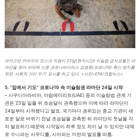
파키스탄 카라치의 모스크 직원이 23일(현지시간) 이슬람 금식성월인 라
마단을 맞아 바닥에 신종 코로나바이러스 감염증(코로나19) 확산 방지를
위한 ‘사회적 거리 두기’ 표시를 하고 있다. <사진=EPA/연합뉴스>
5. “집에서 기도” 코로나19 속 이슬람권 라마단 24일 시작
– 사우디아라비아, 아랍에미리트(UAE) 등의 이슬람법 관계 기
관은 23일 일몰 뒤 초승달이 관측됐으며 이에 따라 라마단이
24일부터 시작됐다고 발표. 국가마다 권위있는 종교 기관이 새
로운 달로 바뀌기 전날 초승달을 관측한 뒤 라마단의 첫날을 각
자 발표하기 때문에 시작일이 하루 정도 차이 날 수 있지만 대체
로 수니파는 사우디를, 시아파는 이란의 발표를 따름.