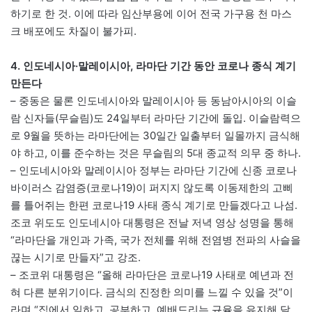
하기로 한 것. 이에 따라 임산부용에 이어 전국 가구용 천 마스
크 배포에도 차질이 불가피.
4. 인도네시아·말레이시아, 라마단 기간 동안 코로나 종식 계기
만든다
– 중동은 물론 인도네시아와 말레이시아 등 동남아시아의 이슬
람 신자들(무슬림)도 24일부터 라마단 기간에 돌입. 이슬람력으
로 9월을 뜻하는 라마단에는 30일간 일출부터 일몰까지 금식해
야 하고, 이를 준수하는 것은 무슬림의 5대 종교적 의무 중 하나.
– 인도네시아와 말레이시아 정부는 라마단 기간에 신종 코로나
바이러스 감염증(코로나19)이 퍼지지 않도록 이동제한의 고삐
를 틀어쥐는 한편 코로나19 사태 종식 계기로 만들겠다고 나섬.
조코 위도도 인도네시아 대통령은 전날 저녁 영상 성명을 통해
“라마단을 개인과 가족, 국가 전체를 위해 전염병 전파의 사슬을
끊는 시기로 만들자”고 강조.
– 조코위 대통령은 “올해 라마단은 코로나19 사태로 예년과 전
혀 다른 분위기이다. 금식의 진정한 의미를 느낄 수 있을 것”이
라며 “집에서 일하고, 공부하고, 예배드리는 규율을 유지해 달