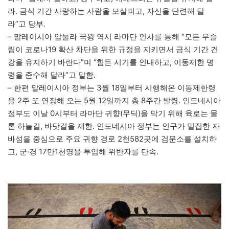
라. 금식 기간 사랑하는 사람을 보살피고, 자신을 단련해 달
라”고 당부.
– 말레이시아 압둘라 국왕 역시 라마단 인사를 통해 “모든 무슬
림이 코로나19 확산 차단을 위한 규정을 지키면서 금식 기간 건
강을 유지하기 바란다”며 “힘든 시기를 인내하고, 이동제한 명
령을 준수해 달라”고 말함.
– 한편 말레이시아 정부는 3월 18일부터 시행해온 이동제한령
을 2주 또 연장해 오는 5월 12일까지 총 8주간 발령. 인도네시아
정부도 이날 0시부터 라마단 귀향(무딕)을 막기 위해 육로는 물
론 하늘길, 바닷길을 제한. 인도네시아 정부는 인구가 밀집한 자
바섬을 중심으로 주요 귀향 경로 2천582곳에 검문소를 설치하
고, 군·경 17만1천명을 투입해 위반자를 단속.