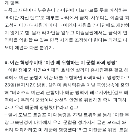
게 당부.
– 종교 재단이나 부유층이 라마단에 이프타르를 무료 배식하는
‘라마단 자선 텐트’도 대부분 나라에서 금지. 사우디는 이슬람 최
고성지 메카 대사원과 메디나 예언자 사원을 라마단에도 개방하
지 않기로 함. 올해 라마단을 앞두고 이슬람권에서는 금식이 면
역력을 약화할 수 있는 만큼 시기를 조정해야 한다는 의견도 나
오며 예년과 다른 분위기.
6. 이란 혁명수비대 “이란 배 위협하는 미 군함 파괴 명령”
– 이란 정예군 혁명수비대의 호세인 살라미 총사령관은 걸프 해
역에서 미군 군함이 이란 배를 위협하면 파괴하라고 명령했다고
23일(현지시간) 밝힘. 살라미 총사령관은 이날 국영방송에 출연
해 “테러조직 미군의 군함이나 해군 병력이 페르시아만(걸프 해
역에서) 우리의 군함이나 상선의 안전을 위협하면 즉시 파괴하
라고 우리 해군에 명령했다”라고 경고.
– 앞서 도널드 트럼프 미 대통령은 22일 트위터를 통해 “이란 무
장 고속단정이 바다에서 우리 군함을 성가시게 굴면 모조리 쏴
버려 파괴하라고 미 해군에 명령했다”라고 이란군을 위협. 트럼