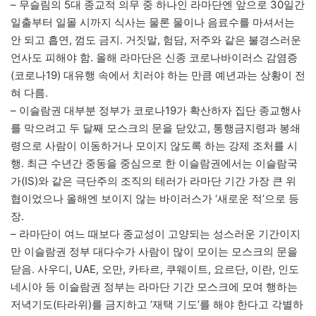
– 무슬림의 5대 종교적 의무 중 하나인 라마단엔 앞으로 30일간
일출부터 일몰 시까지 식사는 물론 물이나 음료수를 마셔서는
안 되고 흡연, 껌도 금지. 거짓말, 험담, 저주와 같은 불경스러운
언사도 피해야 함. 올해 라마단은 신종 코로나바이러스 감염증
(코로나19) 대유행 속에서 치러야 하는 만큼 예년과는 상황이 전
혀 다름.
– 이슬람권 대부분 정부가 코로나19가 확산하자 집단 종교행사
를 막으려고 두 달째 모스크의 문을 닫았고, 통행금지령과 봉쇄
령으로 사람이 이동하거나 모이지 않도록 하는 강제 조처를 시
행. 최근 수년간 중동을 중심으로 한 이슬람권에서는 이슬람국
가(IS)와 같은 극단주의 조직의 테러가 라마단 기간 가장 큰 위
협이었으나 올해엔 보이지 않는 바이러스가 ‘새로운 적’으로 등
장.
– 라마단이 여느 때보다 종교성이 고양되는 성스러운 기간이지
만 이슬람권 정부 대다수가 사람이 많이 모이는 모스크의 문을
닫음. 사우디, UAE, 오만, 카타르, 쿠웨이트, 요르단, 이란, 인도
네시아 등 이슬람권 정부는 라마단 기간 모스크에 모여 행하는
저녁기도(타라위)를 금지하고 ‘재택 기도’를 해야 한다고 각별하