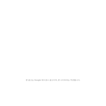
본 광고는 Google 애드센스 광고이며, 본 사이트와는 무관합니다.