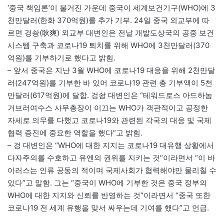
‘중국 책임론’이 불거진 가운데 중국이 세계보건기구(WHO)에 3
천만달러(한화 370억원)를 추가 기부. 24일 중국 외교부에 따
르면 겅솽(耿爽) 외교부 대변인은 전날 개발도상국의 공중 보건
시스템 구축과 코로나19 퇴치를 위해 WHO에 3천만달러(370
억원)를 기부하기로 했다고 밝힘.
– 앞서 중국은 지난 3월 WHO에 코로나19 대응을 위해 2천만달
러(247억원)를 기부한 바 있어 코로나19 관련 총 기부액이 5천
만달러(617억원)에 달함. 겅솽 대변인은 “테워드로스 아드하놈
거브러여수스 사무총장이 이끄는 WHO가 객관적이고 공정한
자세로 의무를 다했고 코로나19와 관련된 각국의 대응 및 국제
협력 증진에 중요한 역할을 했다”고 밝힘.
– 겅 대변인은 “WHO에 대한 지지는 코로나19 대유행 상황에서
다자주의를 수호하고 유엔의 권위를 지키는 것”이라면서 “이 바
이러스는 인류 공동의 적이며 국제사회가 협력해야만 물리칠 수
있다”고 말함. 그는 “중국이 WHO에 기부한 것은 중국 정부의
WHO에 대한 지지와 신뢰를 반영하는 것”이라면서 “중국 또한
코로나19 전 세계 유행을 맞서 싸우는데 기여를 했다”고 언급.