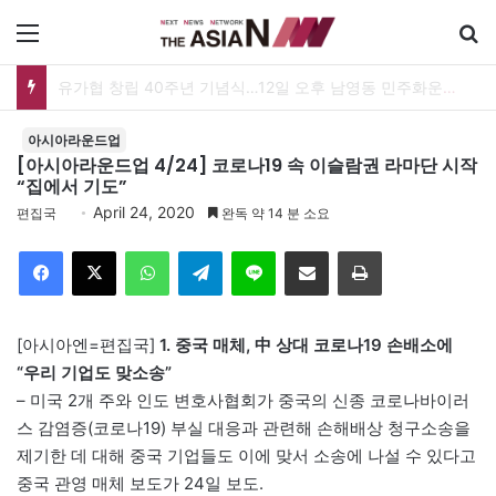
메뉴
[아시아라운드업 20260807] 미얀마 대통령, 태국과 정상회담…아세안 관계개선 모색
아시아라운드업
[아시아라운드업 4/24] 코로나19 속 이슬람권 라마단 시작
“집에서 기도”
April 24, 2020
편집국
완독 약 14 분 소요
Facebook
X
WhatsApp
Telegram
Line
이메일
인쇄
[아시아엔=편집국]
1. 중국 매체, 中 상대 코로나19 손배소에
“우리 기업도 맞소송”
– 미국 2개 주와 인도 변호사협회가 중국의 신종 코로나바이러
스 감염증(코로나19) 부실 대응과 관련해 손해배상 청구소송을
제기한 데 대해 중국 기업들도 이에 맞서 소송에 나설 수 있다고
중국 관영 매체 보도가 24일 보도.