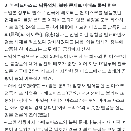
3. ‘아베노마스크’ 납품업체, 불량 문제로 미배포 물량 회수
– 일본 정부의 발주로 전국에 배포되는 천 마스크를 납품했던
업체들이 불량 문제로 아직 배포되지 않은 물량을 모두 회수하
기로 결정. 24일 교도통신과 NHK에 따르면 마스크를 납품한 고
와(興和)와 이토추(伊藤忠)상사는 전날 이런 방침을 발표하면서
검품 체제를 평소보다 강화하겠다고 밝힘. 이들 업체가 정부에
납품한 천 마스크는 모두 해외 공장에서 생산.
– 임산부용으로 전국에 50만장이 배포된 두 회사의 천 마스크에
선 불량품이 대거 발견돼 배포가 중단. 이어 지난 17일부터 전국
모든 가구에 2장씩 배포되기 시작한 천 마스크에서도 벌레와 곰
팡이 등의 이물질이 발견.
– 아베 신조(安倍晋三) 일본 총리가 앞장서 밀어붙인 천 마스크
전국 배포 사업은 ‘아베노마스크'(アベノマスク)라고 불리며 조
롱의 대상이 된 바 있음. 아베의 마스크라는 뜻인 아베노마스크
는 아베 총리의 경제정책인 ‘아베노믹스’와 비슷한 발음을 살린
일본 언론의 조어(造語).
– 그런 상황에서 아베노마스크의 불량 문제가 불거지자 비판 여
론이 비등하게 됐고, 납품 업체가 결국 미배포 물량을 모두 회수