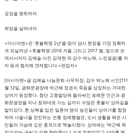
공정을 쟁취하자
희망을 살려내자
<아시아엔>은 ‘촛불혁명 2년’을 맞아 당시 현장을 가장 정확하
게 되살려낸 <촛불혁명-2016 겨울 그리고 2017 봄, 빛으로 쓴
역사>(저자 김예슬·사진 김재현 외·감수 박노해, 느린걸음)를 저
자 등과 협의해 연재합니다.<편집자>
[아시아엔=글 김예슬 나눔문화 사무처장, 감수 박노해 시인]?
11
월 12일, 광화문광장에 박근혜 정권의 죽음을 상징하는 거대한
상여가 등장했다. 첨단 고층빌딩에 둘러싸인 숭례문 인근과 광
화문광장을 지나 청와대로 가는 길까지 수많은 촛불이 상여길을
밟아갔다. 흰 상복을 입은 일흔여 명의 농민들이 상여가를 합창
하며 너울너울 전진하는 전통 장례행렬은, 도시 생활을 해온 시
민들의 가슴에 깊은 충격으로 맥놀이쳤다. 상여에는 ‘박근혜 퇴
진’이라는 글씨가 오랜 한만큼이나 크게 적혀있었고 상여를 멘