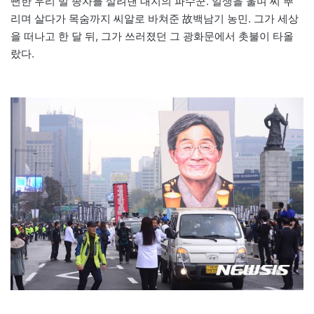
뻔한 우리 밀 종자를 살려낸 대지의 파수꾼. 일생을 울며 씨 뿌
리며 살다가 목숨까지 씨알로 바쳐준 故백남기 농민. 그가 세상
을 떠나고 한 달 뒤, 그가 쓰러졌던 그 광화문에서 촛불이 타올
랐다.