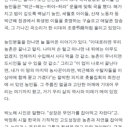
농민들은 “박근~혜는~하야~하라” 운율에 맞춰 곡을 했다. 해가
지고 밤이 깊도록 백남기 농민, 세월호 아이들, 산재 노동자 등
박근혜 정권에서 희생된 이들을 호명하는 구슬프고 애달픈 장송
곡, 그 기나긴 곡소리가 한 시대의 조종弔鐘처럼 울리고 있었다.
농민분들을 만나면 늘 들어온 이야기가 있다. “이대로라면 우리
농촌은 끝나고 말지. 나마저 손 털고 떠나면 내 뒤에는 아무도
없겠지. 언제까지 수입해서 사다 먹을 것 같소. 농촌이 무너지면
도시인들 살 수 있을 것 같소.” 그리고 “이 업이 나로서 끝난다
면, 내가 이 땅의 마지막 농사꾼이라면, 박근혜와 수탈자들을 이
상여에 함께 묻고 가겠다”는 절박한 의지로 촛불집회의 최전선
에 서 있던 농민들. 그 주름진 얼굴과 고단한 어깨에 기대어 우
리는 여기까지 왔고, 거기 우리 삶의 역사와 미래가 메여 있었
다.
박노해 시인은 말했다. “성장은 무언가를 잡아먹고 자란다”고.
박정희 시절 한국의 기적적인 고도성장은 농촌과 자연을 잡아먹
고, 농민과 노동자들의 고통과 희생을 먹고 자란 것이었다. 급격