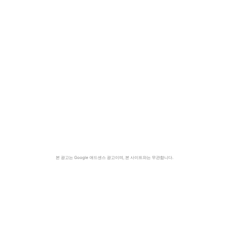
본 광고는 Google 애드센스 광고이며, 본 사이트와는 무관합니다.