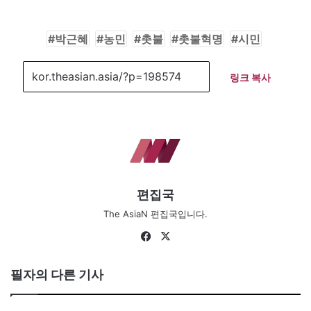
박근혜
농민
촛불
촛불혁명
시민
링크 복사
편집국
The AsiaN 편집국입니다.
Fa
X
ce
bo
필자의 다른 기사
ok