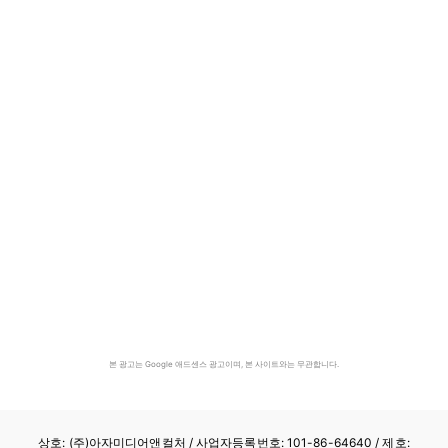
본 광고는 Google 애드센스 광고이며, 본 사이트와는 무관합니다.
상호: (주)아자미디어앤컬처 /
사업자등록번호: 101-86-64640
/ 제호: