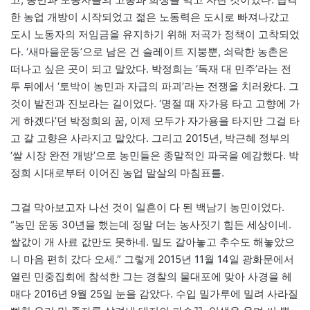
한 농업 개방이 시작되었고 젊은 노동력은 도시로 빠져나갔고
도시 노동자의 저임금을 유지하기 위해 저곡가 정책이 고착되었
다. ‘새마을운동’으로 남은 건 슬레이트 지붕뿐, 쇠락한 농촌은
떠나고 싶은 곳이 되고 말았다. 박정희는 ‘독재 대 민주’라는 전
투 뒤에서 ‘토박이 농민과 자급의 파괴’라는 전쟁을 치러왔다. 그
것이 발전과 진보라는 길이었다. ‘명절 때 자가용 타고 고향에 가
게 하겠다’던 박정희의 꿈, 이제 모두가 자가용을 타지만 그걸 타
고 갈 고향은 사라지고 말았다. 그리고 2015년, 박근혜 정부의
‘쌀 시장 완전 개방’으로 농민들은 종말적인 파국을 예감했다. 박
정희 시대로부터 이어진 농업 말살의 마침표를.
그걸 막아보고자 나선 것이 일흔이 다 된 백남기 농민이었다.
“농민 운동 30년을 했는데 정말 더는 농사짓기 힘든 세상이네.
쌀값이 개 사료 값만도 못하네. 밀도 갈아놓고 추수도 해놓았으
니 마음 편히 갔다 오세.” 그렇게 2015년 11월 14일 광화문에서
열린 민중집회에 참석한 그는 경찰의 물대포에 맞아 사경을 헤
매다 2016년 9월 25일 눈을 감았다. 수입 밀가루에 밀려 사라질