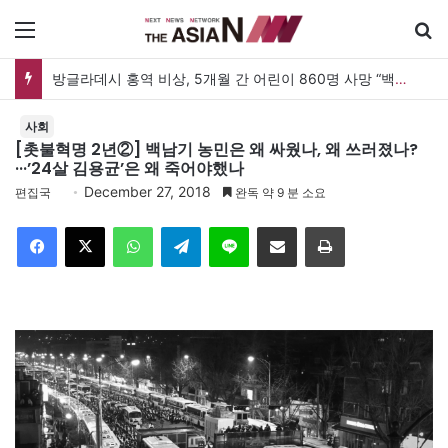
메뉴
방글라데시 홍역 비상, 5개월 간 어린이 860명 사망 “백신 조달 시스템 변경이 화근”
사회
[촛불혁명 2년②] 백남기 농민은 왜 싸웠나, 왜 쓰러졌나?
···’24살 김용균’은 왜 죽어야했나
December 27, 2018
편집국
완독 약 9 분 소요
Facebook
X
WhatsApp
Telegram
Line
이메일
인쇄