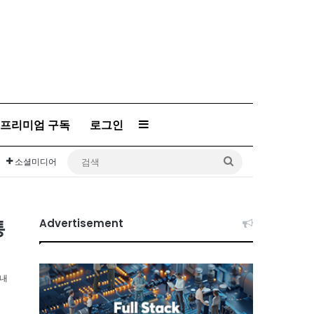
프리미엄 구독
로그인
Sidebar
검
소셜미디어
색
통
Advertisement
이내