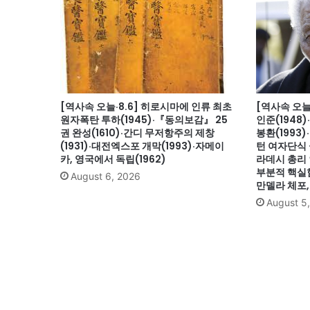
[역사속 오늘·8.6] 히로시마에 인류 최초
[역사속 오늘
원자폭탄 투하(1945)·『동의보감』 25
인준(1948
권 완성(1610)·간디 무저항주의 제창
봉환(1993
(1931)·대전엑스포 개막(1993)·자메이
턴 여자단식 
카, 영국에서 독립(1962)
라데시 총리 
부분적 핵실험
August 6, 2026
만델라 체포, 
August 5