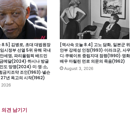
·8.5] 김병로, 초대 대법원장
[역사속 오늘·8.4] 고노 담화, 일본군 위
)·임시정부 선열 5위 유해 국내
안부 강제성 인정(1993)·이라크군, 사
)·안세영, 파리올림픽 배드민
디·쿠웨이트 중립지대 점령(1990)·영화
금메달(2024)·하시나 방글
배우 마릴린 먼로 의문의 죽음(1962)
인도 망명(2024)·미·영·소,
August 3, 2026
금지조약 조인(1963)·넬슨
27년 옥고의 시작(1962)
, 2026
의견 남기기