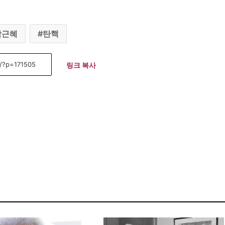
박근혜
탄핵
링크 복사