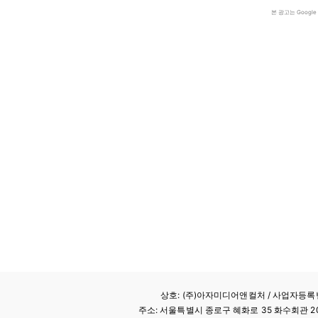
본 광고는 Goog
상호: (주)아자미디어앤컬처 /
사업자등록번호
주소: 서울특별시 종로구 혜화로 35 화수회관 207호 