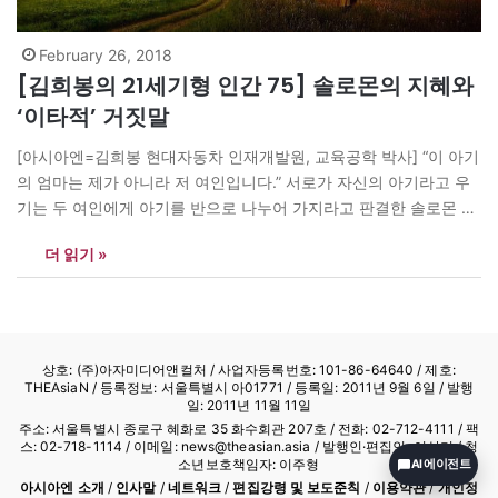
February 26, 2018
[김희봉의 21세기형 인간 75] 솔로몬의 지혜와
‘이타적’ 거짓말
[아시아엔=김희봉 현대자동차 인재개발원, 교육공학 박사] “이 아기
의 엄마는 제가 아니라 저 여인입니다.” 서로가 자신의 아기라고 우
기는 두 여인에게 아기를 반으로 나누어 가지라고 판결한 솔로몬 왕
에게 한 여인이 했던 말이다. 거짓말이다. 자신의 아기가 죽을 수 있
더 읽기 »
는 상황에서 아기를 살리기 위해 친모는 거짓말을 했던 것이다. “저
는 이 은잔도 가지고 가라고 했습니다.” 이는…
상호: (주)아자미디어앤컬처 /
사업자등록번호: 101-86-64640
/ 제호:
THEAsiaN / 등록정보: 서울특별시 아01771 / 등록일: 2011년 9월 6일 / 발행
일: 2011년 11월 11일
주소: 서울특별시 종로구 혜화로 35 화수회관 207호 / 전화: 02-712-4111 /
팩
스: 02-718-1114
/ 이메일: news@theasian.asia / 발행인·편집인: 이상기 / 청
소년보호책임자: 이주형
AI 에이전트
아시아엔 소개
/
인사말
/
네트워크
/
편집강령 및 보도준칙
/
이용약관
/
개인정