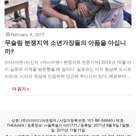
February 9, 2017
무슬림 분쟁지역 소년가장들의 아픔을 아십니
까?
[아시아엔=이신석 <아시아엔> 분쟁지역 전문기자] 2015년 10월 터
키 실로피 지역을 방문했을 때 일이다. 실로피는 터키 동남부 도시로
이라크, 시리아 국경에 인접하며 인근에 주디산이 있다. 예로부터 무
슬림 사이에서 노아의 방주가 있던 곳이라고 여겨지는 바로 그 주디
더 읽기 »
산이다. 무슬림사회에서 가장인 아버지의 부재는 곧 가정의 경제가
붕괴를 의미한다. 그럴 경우 장남들은 어린 나이에도 생계를 책임지
고…
상호: (주)아자미디어앤컬처 /
사업자등록번호: 101-86-64640
/ 제호:
THEAsiaN / 등록정보: 서울특별시 아01771 / 등록일: 2011년 9월 6일 / 발행
일: 2011년 11월 11일