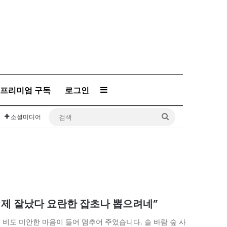
프리미엄 구독
로그인
Sidebar
검
소셜미디어
색
은 제 잘났다 요란한 잡초나 뽑으려네”
 비도 미안한 마음이 들어 멈추어 주었습니다. 솔 바람 숲 사