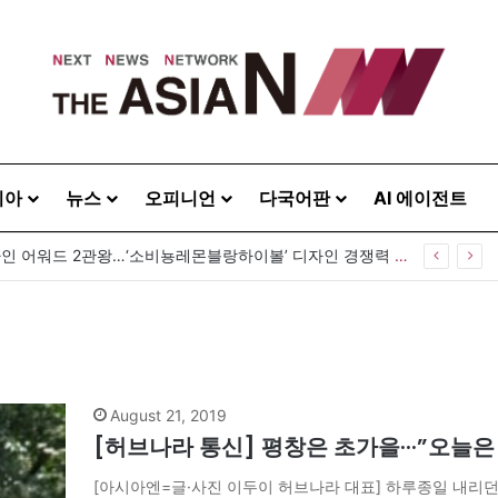
시아
뉴스
오피니언
다국어판
AI 에이전트
GS25, 세계 디자인 어워드 2관왕…‘소비뇽레몬블랑하이볼’ 디자인 경쟁력 인정
August 21, 2019
[허브나라 통신] 평창은 초가을···”오늘
[아시아엔=글·사진 이두이 허브나라 대표] 하루종일 내리던