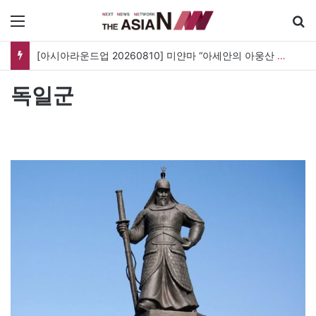
메뉴
[아시아라운드업 20260810] 미얀마 “아세안의 아웅산 수치 석방 요구는 내정간섭”
독일군