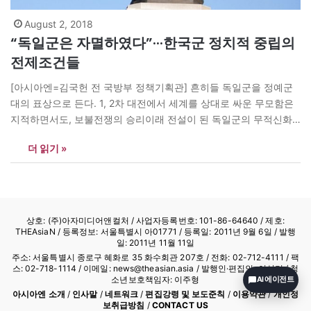
August 2, 2018
“독일군은 자멸하였다”···한국군 정치적 중립의
전제조건들
[아시아엔=김국헌 전 국방부 정책기획관] 흔히들 독일군을 정예군
대의 표상으로 든다. 1, 2차 대전에서 세계를 상대로 싸운 무모함은
지적하면서도, 보불전쟁의 승리이래 전설이 된 독일군의 무적신화
(invincibility)는 의심하지 않는 것이 전사 연구자가의 경향이었다.
더 읽기 »
그러나 독일군 참모본부의 자존심은 2차대전 시작도 전에 무너졌다.
히틀러가 독일군을 휘어잡은 방법은 비열하기 짝이 없었다. 국방군
총사령관 브롬베르그의 결혼식에 초대된 히틀러는 후에…
상호: (주)아자미디어앤컬처 /
사업자등록번호: 101-86-64640
/ 제호:
THEAsiaN / 등록정보: 서울특별시 아01771 / 등록일: 2011년 9월 6일 / 발행
일: 2011년 11월 11일
주소: 서울특별시 종로구 혜화로 35 화수회관 207호 / 전화: 02-712-4111 /
팩
스: 02-718-1114
/ 이메일: news@theasian.asia / 발행인·편집인: 이상기 / 청
소년보호책임자: 이주형
AI 에이전트
아시아엔 소개
/
인사말
/
네트워크
/
편집강령 및 보도준칙
/
이용약관
/
개인정
보취급방침
/
CONTACT US