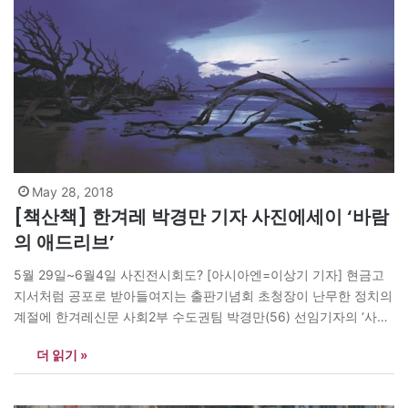
May 28, 2018
[책산책] 한겨레 박경만 기자 사진에세이 ‘바람
의 애드리브’
5월 29일~6월4일 사진전시회도? [아시아엔=이상기 기자] 현금고
지서처럼 공포로 받아들여지는 출판기념회 초청장이 난무한 정치의
계절에 한겨레신문 사회2부 수도권팀 박경만(56) 선임기자의 ‘사진
과 함께 하는 여행 에세이’는 자기성찰의 시간을 나눈다. 박경만 기
더 읽기 »
자는 지난 10여년 간 국내외를 여행하면서 찍은 사진 160여점과 여
행 중 느낌을 글로 담은 사진 에세이 <바람의 애드리브>(파라북스)
를 최근 펴냈다. 박 기자는 “흔히…