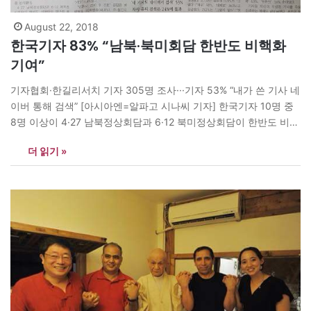
August 22, 2018
한국기자 83% “남북·북미회담 한반도 비핵화
기여”
기자협회·한길리서치 기자 305명 조사···기자 53% “내가 쓴 기사 네
이버 통해 검색” [아시아엔=알파고 시나씨 기자] 한국기자 10명 중
8명 이상이 4·27 남북정상회담과 6·12 북미정상회담이 한반도 비핵
화와 항구적 평화체제 구축에 기여할 것으로 기대하는 것으로 나타
더 읽기 »
났다. 한국기자협회(회장 정규성)가 발행하는 <기자협회보>(편집국
장 김성후)가 한국기자협회 창립 54주년을 맞아 여론조사기관 한길
리서치에 의뢰해 지난 1~6일 기자 305명을 대상으로…