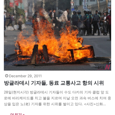
December 29, 2011
방글라데시 기자들, 동료 교통사고 항의 시위
28일(현지시각) 방글라데시 기자들이 수도 다카의 기자 클럽 앞 도
로에 바리케이드를 치고 불을 지르며 이날 오전 과속 버스에 치여 중
상을 입은 노(老) 기자를 위한 시위를 벌이고 있다. <사진=신화
사/Shariful Islam> news@theasian.asia
더 읽기 »