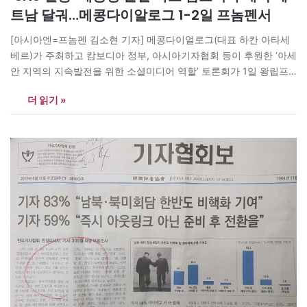
트남 달궈…메콩다이알로그 1-2일 프놈펜서
[아시아엔=프놈펜 김소현 기자] 메콩다이얼로그(대표 하칸 아타세
베르)가 주최하고 캄보디아 정부, 아시아기자협회 등이 후원한 ‘아세
안 지역의 지속발전을 위한 소셜미디어 역할’ 토론회가 1일 왕립프
놈펜대학교에서 열렸다. 이날 행사에는 태국, 캄보디아, 라오스, 베
더 읽기 »
트남 등 아세안 국가를 비롯해 터키, 한국 등 6개국 기자, 교수, 정부
관계자 등 30여명이 주제발표, 토론자 등으로 나섰다. 이날 하스 사
마트 캄보디아 정보…