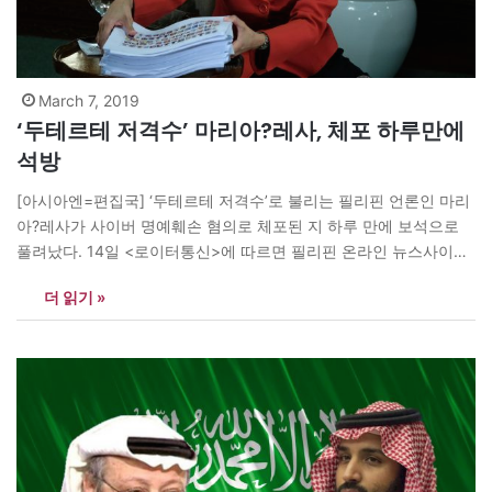
March 7, 2019
‘두테르테 저격수’ 마리아?레사, 체포 하루만에
석방
[아시아엔=편집국] ‘두테르테 저격수’로 불리는 필리핀 언론인 마리
아?레사가 사이버 명예훼손 혐의로 체포된 지 하루 만에 보석으로
풀려났다. 14일 <로이터통신>에 따르면 필리핀 온라인 뉴스사이트
<래플러>(Rappler)의 설립자 겸 최고경영자(CEO)인?레사가 보석
더 읽기 »
신청 후 기자들에게 “내게 이번 체포는 권력남용과 법의 무기화로
정의된다”고 말했다. 레플러는 “당신은 지금 분노를 표현하고 행동
해야 한다”며 “언론자유는 기자들이나 나, 또는 래플러만을…