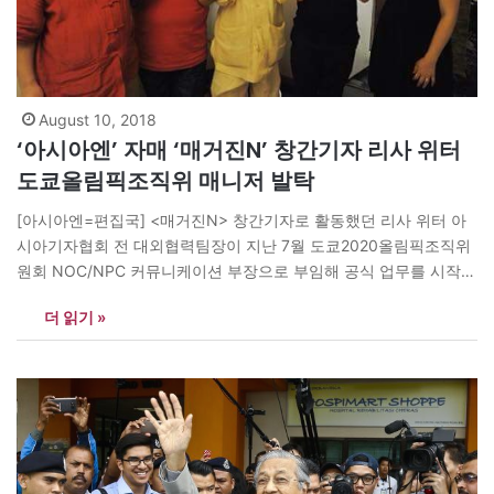
August 10, 2018
‘아시아엔’ 자매 ‘매거진N’ 창간기자 리사 위터
도쿄올림픽조직위 매니저 발탁
[아시아엔=편집국] <매거진N> 창간기자로 활동했던 리사 위터 아
시아기자협회 전 대외협력팀장이 지난 7월 도쿄2020올림픽조직위
원회 NOC/NPC 커뮤니케이션 부장으로 부임해 공식 업무를 시작했
다. 리사 위터 부장은 평창동계올림픽조직위원회 NOC/NPC?서비
더 읽기 »
스부에서 약 3년 동안 매니저로 활약하다 올초부터 도쿄조직위로부
터 ‘러브콜’을 받아왔다. 리사 부장은 2020년 도쿄하계올림픽과 장
애인올림픽까지 약 2년여 NOC/NPC 커뮤니케이션부의 부장으로
활동하게 된다. 리사 부장은 2013년 5월 아시아기자협회에…