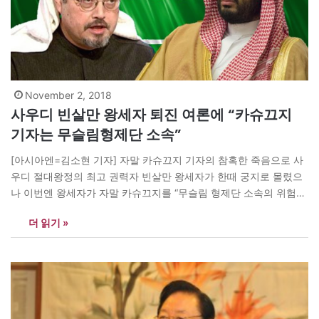
November 2, 2018
사우디 빈살만 왕세자 퇴진 여론에 “카슈끄지
기자는 무슬림형제단 소속”
[아시아엔=김소현 기자] 자말 카슈끄지 기자의 참혹한 죽음으로 사
우디 절대왕정의 최고 권력자 빈살만 왕세자가 한때 궁지로 몰렸으
나 이번엔 왕세자가 자말 카슈끄지를 “무슬림 형제단 소속의 위험한
인물”이라고 비판한 것으로 전해졌다. 도널드 트럼프 대통령의 사위
더 읽기 »
제러드 쿠슈너 백악관 선임고문과 존 볼턴 국가안보보좌관과의 통
화에서다. 하지만 카슈끄지의 가족들은 “지난 수년간 제기돼온 터무
니없는 주장”이라고 부인했다. 워싱턴포스트(WP)는…