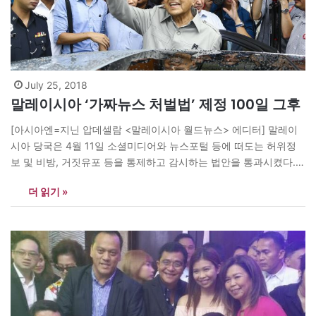
July 25, 2018
말레이시아 ‘가짜뉴스 처벌법’ 제정 100일 그후
[아시아엔=지닌 압데셀람 <말레이시아 월드뉴스> 에디터] 말레이
시아 당국은 4월 11일 소셜미디어와 뉴스포털 등에 떠도는 허위정
보 및 비방, 거짓유포 등을 통제하고 감시하는 법안을 통과시켰다.
법안에 따르면 가짜뉴스를 유포하거나 작성한 혐의로 유죄판결을
더 읽기 »
받은 사람은 6년 징역형 또는 50만 링깃(약 1억 3500만원)의 벌금
형에 처해지거나 징역 및 벌금형을 모두 받게 된다. 또한 이같은 행
위에 대해…