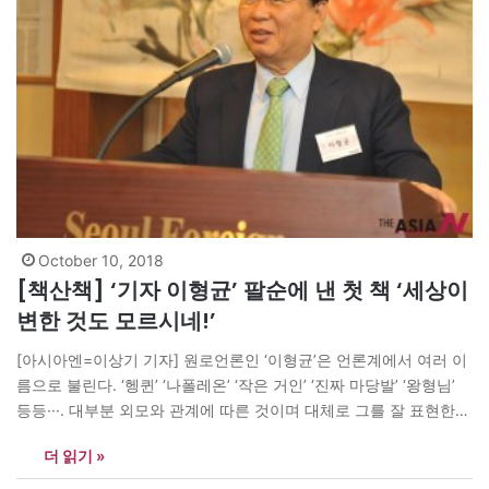
October 10, 2018
[책산책] ‘기자 이형균’ 팔순에 낸 첫 책 ‘세상이
변한 것도 모르시네!’
[아시아엔=이상기 기자] 원로언론인 ‘이형균’은 언론계에서 여러 이
름으로 불린다. ‘헹퀸’ ‘나폴레온’ ‘작은 거인’ ‘진짜 마당발’ ‘왕형님’
등등···. 대부분 외모와 관계에 따른 것이며 대체로 그를 잘 표현한
것이기도 하다. 필자가 그를 처음 만난 것은 한국기자협회 회장 시절
더 읽기 »
이던 2002년 3월이니 만 16년반이 지났다. 중국기자협회와의 정기
교류를 위해 단장인 필자를 포함해 모두 10명으로 구성된 ‘한국기자