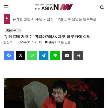
메뉴
유가협 창립 40주년 기념식…12일 오후 남영동 민주화운동기념관
동남아시아
‘두테르테 저격수’ 마리아?레사, 체포 하루만에 석방
March 7, 2019
편집국
완독 약 3 분 소요
Facebook
X
WhatsApp
Telegram
Line
이메일
인쇄