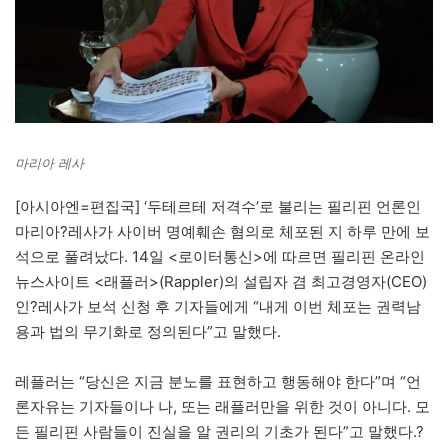
마리아 레사
[아시아엔=편집국] ‘두테르테 저격수’로 불리는 필리핀 언론인
마리아?
레사
가 사이버 명예훼손 혐의로 체포된 지 하루 만에 보
석으로 풀려났다. 14일 <로이터통신>에 따르면 필리핀 온라인
뉴스사이트 <래플러>(Rappler)의 설립자 겸 최고경영자(CEO)
인?
레사
가 보석 신청 후 기자들에게 “내게 이번 체포는 권력남
용과 법의 무기화로 정의된다”고 말했다.
레플러는 “당신은 지금 분노를 표현하고 행동해야 한다”며 “언
론자유는 기자들이나 나, 또는 래플러만을 위한 것이 아니다. 모
든 필리핀 사람들이 진실을 알 권리의 기초가 된다”고 말했다.?