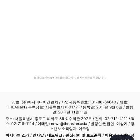
본 광고는 Google 애드센스 광고이며, 본 사이트와는 무관합니다.
상호: (주)아자미디어앤컬처 /
사업자등록번호: 101-86-64640
/ 제호:
THEAsiaN / 등록정보: 서울특별시 아01771 / 등록일: 2011년 9월 6일 / 발행
일: 2011년 11월 11일
주소: 서울특별시 종로구 혜화로 35 화수회관 207호 / 전화: 02-712-4111 /
팩
스: 02-718-1114
/ 이메일: news@theasian.asia / 발행인·편집인: 이상기 / 청
소년보호책임자: 이주형
아시아엔 소개
/
인사말
/
네트워크
/
편집강령 및 보도준칙
/
이용약관
/
개인정