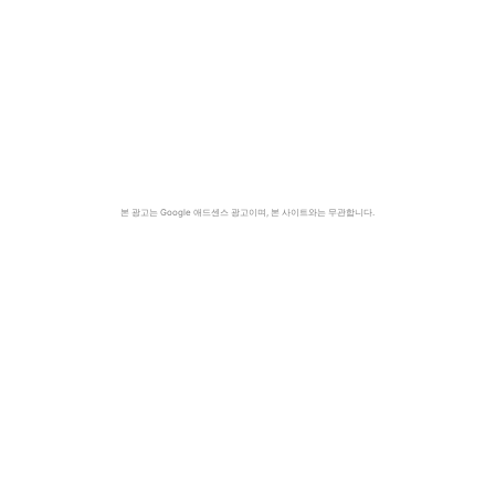
본 광고는 Google 애드센스 광고이며, 본 사이트와는 무관합니다.