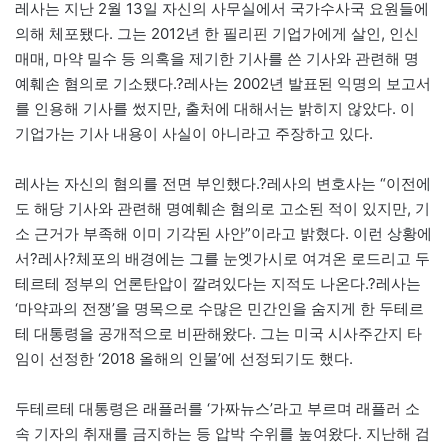
레사
는 지난 2월 13일 자신의 사무실에서 국가수사국 요원들에
의해 체포됐다. 그는 2012년 한 필리핀 기업가에게 살인, 인신
매매, 마약 밀수 등 의혹을 제기한 기사를 쓴 기사와 관련해 명
예훼손 혐의로 기소됐다.?
레사
는 2002년 발표된 익명의 보고서
를 인용해 기사를 썼지만, 출처에 대해서는 밝히지 않았다. 이
기업가는 기사 내용이 사실이 아니라고 주장하고 있다.
레사
는 자신의 혐의를 전면 부인했다.?
레사
의 변호사는 “이전에
도 해당 기사와 관련해 명예훼손 혐의로 고소된 적이 있지만, 기
소 근거가 부족해 이미 기각된 사안”이라고 밝혔다. 이런 상황에
서?
레사
?체포의 배경에는 그를 눈엣가시로 여겨온 로드리고 두
테르테 정부의 언론탄압이 깔려있다는 지적도 나온다.?
레사
는
‘마약과의 전쟁’을 명목으로 수많은 민간인을 숨지게 한 두테르
테 대통령을 공개적으로 비판해왔다. 그는 미국 시사주간지 타
임이 선정한 ‘2018 올해의 인물’에 선정되기도 했다.
두테르테 대통령은 래플러를 ‘가짜뉴스’라고 부르며 래플러 소
속 기자의 취재를 금지하는 등 압박 수위를 높여왔다. 지난해 검