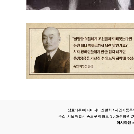
상호: (주)아자미디어앤컬처 /
사업자등록번호
주소: 서울특별시 종로구 혜화로 35 화수회관 207호 
아시아엔 