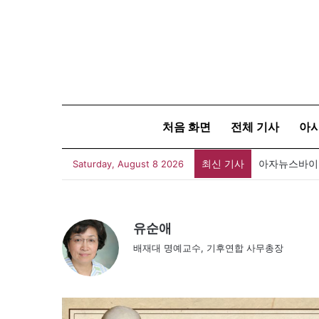
처음 화면
전체 기사
아
최신 기사
아자뉴스바이트
Saturday, August 8 2026
유순애
배재대 명예교수, 기후연합 사무총장