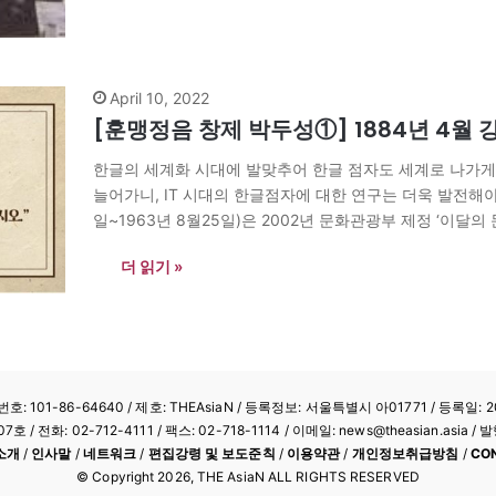
April 10, 2022
[훈맹정음 창제 박두성①] 1884년 4월
한글의 세계화 시대에 발맞추어 한글 점자도 세계로 나가게 
늘어가니, IT 시대의 한글점자에 대한 연구는 더욱 발전해야 
일~1963년 8월25일)은 2002년 문화관광부 제정 ‘이달의
은 송암 탄생 134년이 되는…
더 읽기 »
: 101-86-64640
/ 제호: THEAsiaN / 등록정보: 서울특별시 아01771 / 등록일: 20
/ 전화: 02-712-4111 /
팩스: 02-718-1114
/ 이메일: news@theasian.asi
소개
/
인사말
/
네트워크
/
편집강령 및 보도준칙
/
이용약관
/
개인정보취급방침
/
CO
© Copyright
2026
, THE AsiaN ALL RIGHTS RESERVED