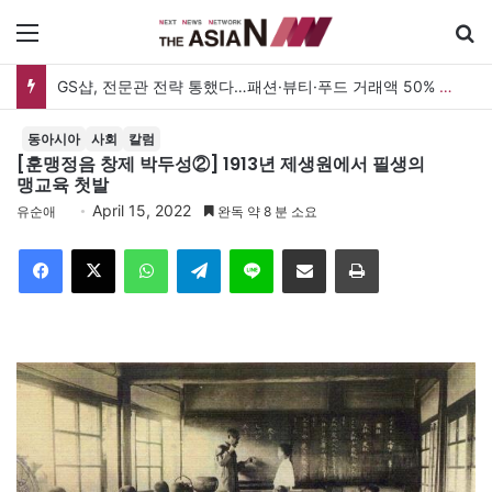
메뉴
GS샵, 전문관 전략 통했다…패션·뷰티·푸드 거래액 50% 증가
동아시아
사회
칼럼
[훈맹정음 창제 박두성②] 1913년 제생원에서 필생의
맹교육 첫발
April 15, 2022
유순애
완독 약 8 분 소요
Facebook
X
WhatsApp
Telegram
Line
이메일
인쇄