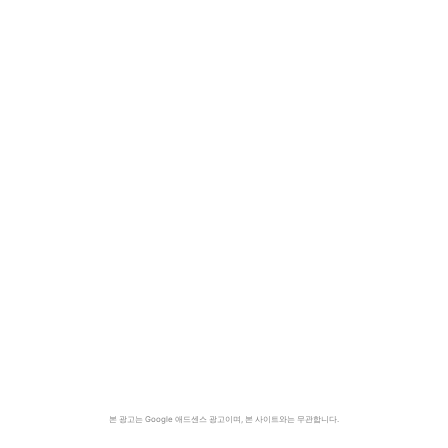
본 광고는 Google 애드센스 광고이며, 본 사이트와는 무관합니다.