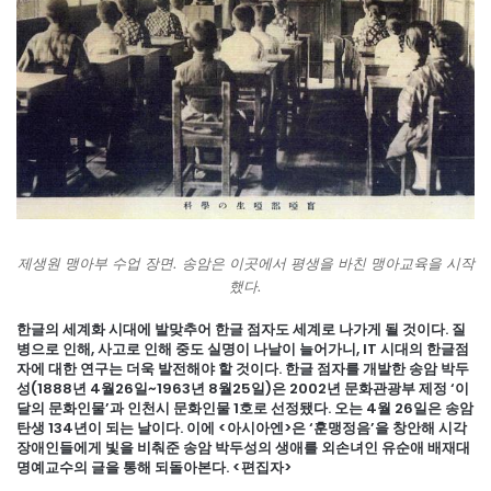
제생원 맹아부 수업 장면. 송암은 이곳에서 평생을 바친 맹아교육을 시작
했다.
한글의 세계화 시대에 발맞추어 한글 점자도 세계로 나가게 될 것이다. 질
병으로 인해, 사고로 인해 중도 실명이 나날이 늘어가니, IT 시대의 한글점
자에 대한 연구는 더욱 발전해야 할 것이다. 한글 점자를 개발한 송암 박두
성(1888년 4월26일~1963년 8월25일)은 2002년 문화관광부 제정 ‘이
달의 문화인물’과 인천시 문화인물 1호로 선정됐다. 오는 4월 26일은 송암
탄생 134년이 되는 날이다. 이에 <아시아엔>은 ‘훈맹정음’을 창안해 시각
장애인들에게 빛을 비춰준 송암 박두성의 생애를 외손녀인 유순애 배재대
명예교수의 글을 통해 되돌아본다. <편집자>