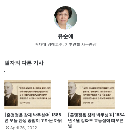
유순애
배재대 명예교수, 기후연합 사무총장
필자의 다른 기사
[훈맹정음 창제 박두성③] 1888
[훈맹정음 창제 박두성①] 1884
년 오늘 탄생 송암이 고마운 까닭
년 4월 강화도 교동섬에 떠오른
별
April 26, 2022