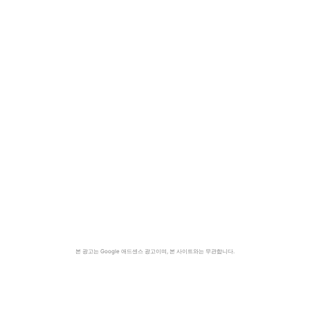
본 광고는 Google 애드센스 광고이며, 본 사이트와는 무관합니다.