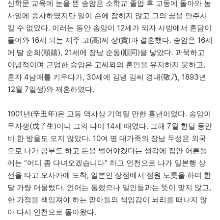
신학문 교육에 눈을 뜬 송암은 소학교 졸업 후 교동에 돌아와 농
사일에 종사하였지만 일이 손에 잡히지 않고 그의 꿈을 안주시
킬 수 없었다. 이러는 동안 송암이 12세가 되자 사방에서 혼담이
들어와 16세 되는 제주 고(高)씨 상(賞)과 결혼했다. 송암은 16세
에 딸 순희(順嬉), 21세에 장남 순동(順同)을 낳았다. 과묵하고
이념적이며 근엄한 송암은 고씨와의 혼인을 유지하지 못하고,
혼자 4남매를 키우다가, 30세에 김녕 김씨 경내(敬乃, 1893년
12월 7일생)와 재혼하였다.
1901년(辛丑年)은 교동 역사상 기억될 만한 흉년이었다. 송암이
무자생(戊子生)이니 그의 나이 14세 때였다. 그해 7월 한달 동안
비 한 방울도 오지 않았다. 10여 명 대가족의 장남 두성은 외국
으로 나가 공부도 하고 돈을 벌어야겠다는 생각에 집안 어른들
께는 “어디 좀 다녀오겠습니다” 하고 인천으로 나가 일본행 상
선을 타고 오사카에 도착, 일본인 상점에서 점원 노릇을 하며 한
달 가량 머물렀다. 언어는 통했으나 일인들과는 뜻이 맞지 않고,
한 가정을 책임져야 하는 맏아들의 책임감이 뇌리를 떠나지 않
아 다시 인천으로 돌아왔다.