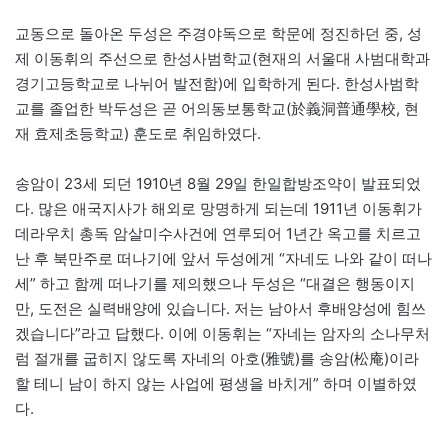
교동으로 돌아온 두성은 주경야독으로 학문에 정진하던 중, 성
제 이동휘의 주선으로 한성사범학교(현재의 서울대 사범대학과
경기고등학교로 나뉘어 발전함)에 입학하게 된다. 한성사범학
교를 졸업한 박두성은 곧 어의동보통학교(於義洞普通學校, 현
재 효제초등학교) 훈도로 취임하였다.
송암이 23세 되던 1910년 8월 29일 한일합방조약이 발표되었
다. 많은 애국지사가 해외로 망명하게 되는데 1911년 이동휘가
데라우치 총독 암살미수사건에 연루되어 1년간 옥고를 치르고
난 후 북만주로 떠나기에 앞서 두성에게 “자네도 나와 같이 떠나
세” 하고 함께 떠나기를 제의했으나 두성은 “대결은 행동이지
만, 도전은 실력배양에 있습니다. 저는 남아서 후배양성에 힘쓰
겠습니다”라고 답했다. 이에 이동휘는 “자네는 암자의 소나무처
럼 절개를 굽히지 않도록 자네의 아호(雅號)를 송암(松庵)이라
할 테니 남이 하지 않는 사업에 평생을 바치게” 하며 이별하였
다.