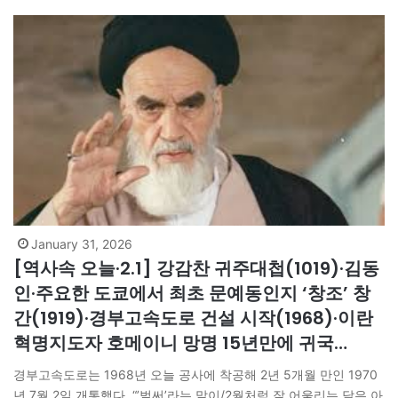
January 31, 2026
[역사속 오늘·2.1] 강감찬 귀주대첩(1019)·김동
인·주요한 도쿄에서 최초 문예동인지 ‘창조’ 창
간(1919)·경부고속도로 건설 시작(1968)·이란
혁명지도자 호메이니 망명 15년만에 귀국
(1979)
경부고속도로는 1968년 오늘 공사에 착공해 2년 5개월 만인 1970
년 7월 2일 개통했다. “’벌써’라는 말이/2월처럼 잘 어울리는 달은 아