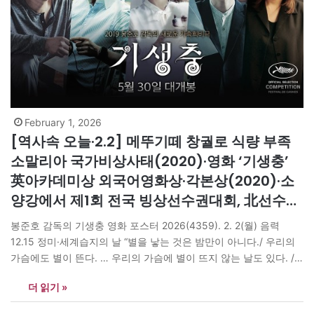
February 1, 2026
[역사속 오늘·2.2] 메뚜기떼 창궐로 식량 부족
소말리아 국가비상사태(2020)·영화 ‘기생충’
英아카데미상 외국어영화상·각본상(2020)·소
양강에서 제1회 전국 빙상선수권대회, 北선수
36명 참가(1946)
봉준호 감독의 기생충 영화 포스터 2026(4359). 2. 2(월) 음력
12.15 정미·세계습지의 날 “별을 낳는 것은 밤만이 아니다./ 우리의
가슴에도 별이 뜬다. … 우리의 가슴에 별이 뜨지 않는 날도 있다. /
별이 뜨지 않는 어두운 밤이 있듯// 우리가 우리의 가슴에 별을 띄우
더 읽기 »
려면 조그마한 것이라도 꿈꾸지 않으면 안 된다. … 떠오르는 별을
별이라…