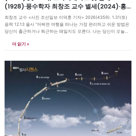
(1928)·풍수학자 최창조 교수 별세(2024)·홍
경래 농민전쟁(1812)
최창조 교수 <사진 조선일보 이덕훈 기자> 2026(4359). 1.31(토)
음력 12.13 을사 “어쩌면 여행을 떠나는 가장 편리하고 쉬운 방법은
당신이 출근하거나 퇴근하는 때일지도 모른다. 나는 당신이 오늘도
집을 나서서 일터로 가는 동안 매일매일 다른 여행을 했으면 한다.
더 읽기 »
가능하다면 휴대전화보다 차창 밖을 바라보는 당신이기를.” – 변종
모 『같은 시간에 우린 어쩌면』 1812(조선 순조…