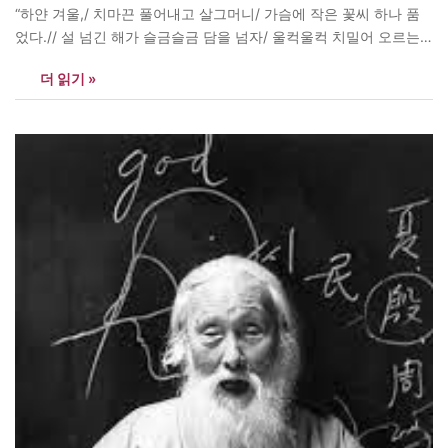
“하얀 겨울,/ 치마끈 풀어내고 살그머니/ 가슴에 작은 꽃씨 하나 품
었다.// 설 넘긴 해가 슬금슬금 담을 넘자/ 울컥울컥 치밀어 오르는
역겨움/ 토해도 토해도 앙금으로 내려앉는 금빛 햇살// 매운 바람 속
더 읽기 »
에 꼼지락거리던/ 꽃눈 하나 눈 비비고 있다.” -목필균 ‘난 지금 입덧
중 –…