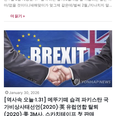
마/없을 것이다./새해맞이가 엊그제 같은데/벌써 2월,/지나치지 말
고 오늘은/뜰의 매화가지를 살펴보아라./항상 비어있던 그 자리에/
더 읽기 »
어느덧 벙글고 있는/꽃,…외출하려다 말고 돌아와/문득/털외투를 벗
는 2월…”-오세영 ‘2월’ 2월 February는 라틴어로 ‘정결한 달’이라는
뜻 561(신라 진흥왕22) 경남 창녕에 척경비 세움 1019(고려 현종
10)…
January 30, 2026
[역사속 오늘·1.31] 메뚜기떼 습격 파키스탄 국
가비상사태선언(2020)·英 유럽연합 탈퇴
(2020)·美 3M사, 스카치테이프 첫 판매