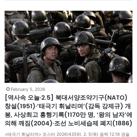
난초 꽃 대궁을 밀어올린다./ 문 열어라, 하늘아.”…
February 5, 2026
[역사속 오늘·2.5] 북대서양조약기구(NATO)
창설(1951)·‘태극기 휘날리며’(감독 강제규) 개
봉, 사상최고 흥행기록(1170만 명, ‘왕의 남자’에
의해 깨짐(2004)·조선 노비세습제 폐지(1886)
<태극기 휘날리며> 포스터 2026(4359). 2. 5(목) 음력 12.18 경술