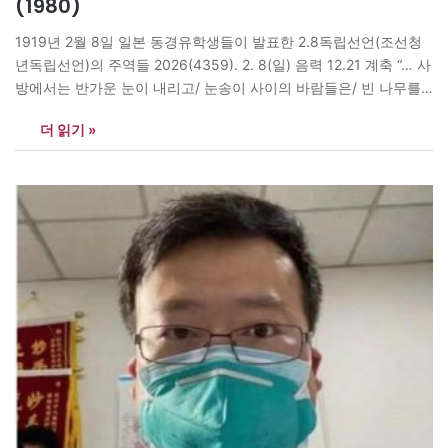
(1980)
1919년 2월 8일 일본 동경유학생들이 발표한 2.8독립선언(조선청
년독립선언)의 주역들 2026(4359). 2. 8(일) 음력 12.21 계축 “… 사
방에서는 반가운 눈이 내리고/ 눈송이 사이의 바람들은/ 빈 나무를
목숨처럼 감싸안았다./ 우리들의 인연도 그렇게 왔다./ 눈 덮인 흰 나
더 읽기 »
무들 … 방문객은 그러나, 언제나 떠난다./ 그대가 전하는 평화를/ 빈
두 손으로 내가 받는다.” -마종기 ‘방문객’ “놀이는…