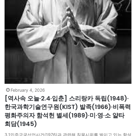
February 4, 2026
[역사속 오늘·2.4·입춘] 스리랑카 독립(1948)·
한국과학기술연구원(KIST) 발족(1966)·비폭력
평화주의자 함석헌 별세(1989)·미·영·소 얄타
회담(1945)
3.1민주구국선언사건(1976)과 관련해 침묵시위를 벌이고 있는 함석