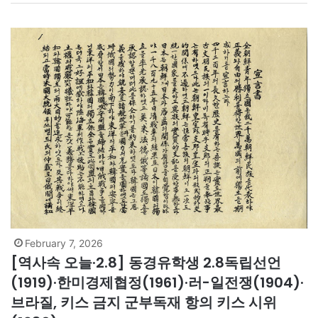
로 사용하라. 쌓아두지 마라. 구두쇠처럼 아껴 쓰지 마라. 파산하려
는 백만장자처럼…
February 7, 2026
[역사속 오늘·2.8] 동경유학생 2.8독립선언
(1919)·한미경제협정(1961)·러-일전쟁(1904)·
브라질, 키스 금지 군부독재 항의 키스 시위