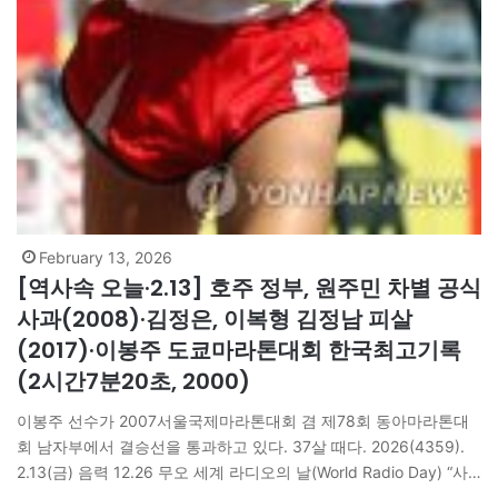
February 13, 2026
[역사속 오늘·2.13] 호주 정부, 원주민 차별 공식
사과(2008)·김정은, 이복형 김정남 피살
(2017)·이봉주 도쿄마라톤대회 한국최고기록
(2시간7분20초, 2000)
이봉주 선수가 2007서울국제마라톤대회 겸 제78회 동아마라톤대
회 남자부에서 결승선을 통과하고 있다. 37살 때다. 2026(4359).
2.13(금) 음력 12.26 무오 세계 라디오의 날(World Radio Day) “사
랑만이/ 겨울을 이기고/ 봄을 기다릴 줄 안다// 사랑만이/ 불모의 땅