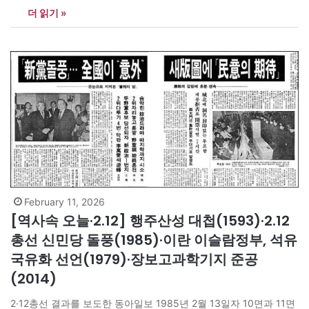
더 읽기 »
을 갈아엎고/ 제 뼈를 갈아 재로 뿌릴 줄 안다// 천 년을 두고 오늘/
봄의 언덕에/ 한 그루의 나무를 심을…
February 11, 2026
[역사속 오늘·2.12] 행주산성 대첩(1593)·2.12
총선 신민당 돌풍(1985)·이란 이슬람정부, 석유
국유화 선언(1979)·장보고과학기지 준공
(2014)
2·12총선 결과를 보도한 동아일보 1985년 2월 13일자 10면과 11면