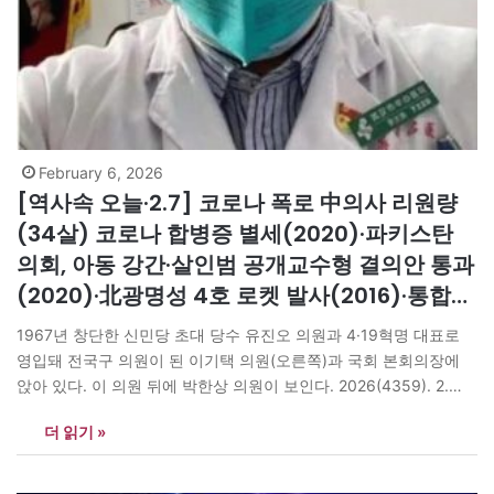
February 6, 2026
[역사속 오늘·2.7] 코로나 폭로 中의사 리원량
(34살) 코로나 합병증 별세(2020)·파키스탄
의회, 아동 강간·살인범 공개교수형 결의안 통과
(2020)·北광명성 4호 로켓 발사(2016)·통합야
당 신민당(당수 유진오) 창당(1967)
1967년 창단한 신민당 초대 당수 유진오 의원과 4·19혁명 대표로
영입돼 전국구 의원이 된 이기택 의원(오른쪽)과 국회 본회의장에
앉아 있다. 이 의원 뒤에 박한상 의원이 보인다. 2026(4359). 2.
7(토) 음력 12.20 임자 “하얗게 눈 덮인 장항습지/ 어쩌다 외따로 떨
더 읽기 »
어진/ 쇠기러기 한 마리// 찢어진 날개 퍼덕이며/ 무리 찾아 날아간
다/ 꺼억꺼억, 울음보 터뜨리며//…