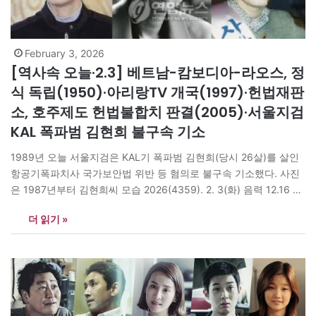
February 3, 2026
[역사속 오늘·2.3] 베트남-캄보디아-라오스, 정
식 독립(1950)·아리랑TV 개국(1997)·헌법재판
소, 호주제도 헌법불합치 판결(2005)·서울지검
KAL 폭파범 김현희 불구속 기소
1989년 오늘 서울지검은 KAL기 폭파범 김현희(당시 26살)를 살인
항공기폭파치사 국가보안법 위반 등 혐의로 불구속 기소했다. 사진
은 1987년부터 김현희씨 모습 2026(4359). 2. 3(화) 음력 12.16 무
신 한국수어의 날 “침묵이다/ 침묵으로 침묵으로 이어지는 세월/ 세
더 읽기 »
월 위로 바람이 분다/ 바람은 지나가면서/ 적막한 노래를 부른다 …
노래 위에 눈이 내린다/ 내린 눈은, 기쁨과 슬픔/…