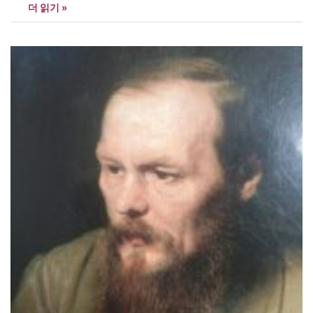
더 읽기 »
이른 봄 숲에서 우는 은빛 새라면/ 저는 그대가 앉아 쉬는/ 한창 물오
르는 싱싱한 가지이고 싶습니다“…