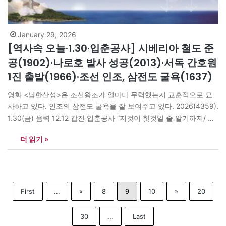
January 29, 2026
[역사속 오늘·1.30·입춘공사] 시베리아 철도 준
공(1902)·나로호 발사 성공(2013)·서독 간호원
1진 출발(1966)·조선 인조, 삼전도 굴욕(1637)
영화 <남한산성>은 조선왕조가 얼마나 무력했는지 교훈적으로 묘
사하고 있다. 인조의 삼전도 굴욕을 잘 보여주고 있다. 2026(4359).
1.30(금) 음력 12.12 갑진 입춘공사 “저것이 헛것일 줄 알기까지/ 한
세월이 지났구나// 밝았던 얼굴, 낭랑했던 음성/ 눈부셨던 둘레에//
더 읽기 »
헛것 가득 찬 줄 알기까지/ 한평생이 걸렸구나// 벼락, 천둥인 줄 알
았던 것도 헛것이고/ 젖은 신발인 줄 알았던…
First
...
«
8
9
10
»
20
30
...
Last