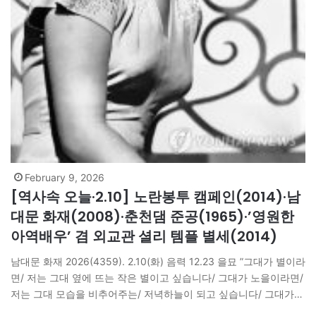
February 9, 2026
[역사속 오늘·2.10] 노란봉투 캠페인(2014)·남
대문 화재(2008)·춘천댐 준공(1965)·’영원한
아역배우’ 겸 외교관 셜리 템플 별세(2014)
남대문 화재 2026(4359). 2.10(화) 음력 12.23 을묘 ”그대가 별이라
면/ 저는 그대 옆에 뜨는 작은 별이고 싶습니다/ 그대가 노을이라면/
저는 그대 모습을 비추어주는/ 저녁하늘이 되고 싶습니다/ 그대가
나무라면/ 저는 그대의 발등에 덮인/ 흙이고자 합니다/ 오, 그대가/