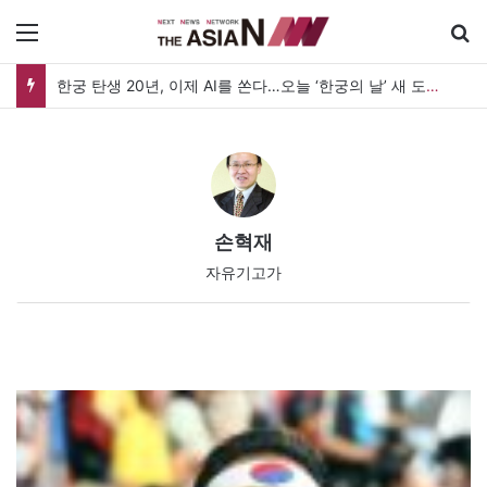
메뉴
방글라데시 홍역 비상, 5개월 간 어린이 860명 사망 “백신 조달 시스템 변경이 화근”
손혁재
자유기고가