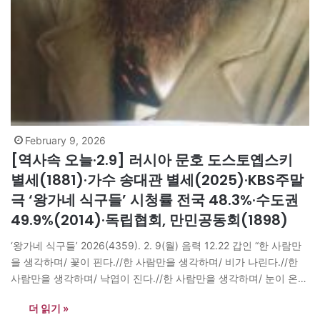
February 9, 2026
[역사속 오늘·2.9] 러시아 문호 도스토옙스키
별세(1881)·가수 송대관 별세(2025)·KBS주말
극 ‘왕가네 식구들’ 시청률 전국 48.3%·수도권
49.9%(2014)·독립협회, 만민공동회(1898)
‘왕가네 식구들’ 2026(4359). 2. 9(월) 음력 12.22 갑인 “한 사람만
을 생각하며/ 꽃이 핀다.//한 사람만을 생각하며/ 비가 나린다.//한
사람만을 생각하며/ 낙엽이 진다.//한 사람만을 생각하며/ 눈이 온
다.//오직/ 한 사람만을 생각하며/ 생각하며//오늘도/ 하루가 간다” -
더 읽기 »
김익두 ‘모래내 일기 16 -세월’ “재능이 있거든 가능한 모든 방법으