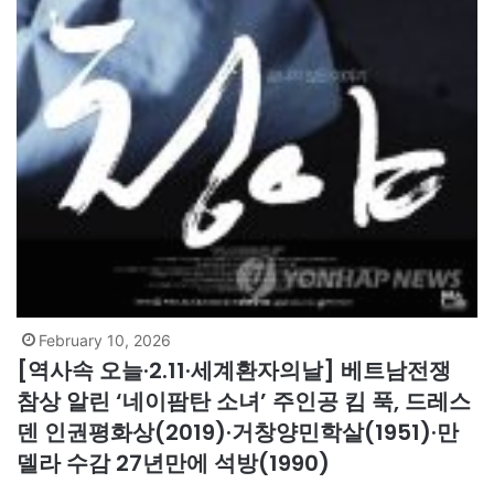
February 10, 2026
[역사속 오늘·2.11·세계환자의날] 베트남전쟁
참상 알린 ‘네이팜탄 소녀’ 주인공 킴 푹, 드레스
덴 인권평화상(2019)·거창양민학살(1951)·만
델라 수감 27년만에 석방(1990)