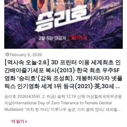
February 6, 2026
[역사속 오늘·2.6] 3D 프린터 이용 세계최초 인
간배아줄기세포 복사(2013)·한국 최초 우주SF
영화 ‘승리호’(감독 조성희), 개봉하자마자 넷플
릭스 인기영화 세계 1위 등극(2021)·英,30세 이
상 여성에 투표권(1918)·엘리자베스 2세(25살)
승리호 2026(4359). 2. 6(금) 음력 12.19 신해 여성할례국제무관용
즉위(1952)
의날(International Day of Zero Tolerance to Female Genital
Mutilation) “까치 한 마리/ 미루나무 높은 가지 끝에 앉아/ 새파랗게
얼어붙은 겨울 하늘을/ 엿보고 있다./ 은산철벽,/ 어떻게 깨트리고
더 읽기 »
오를 것인가./ 문 열어라, 하늘아./ 바위도 벼락 맞아 깨진 틈새에서/