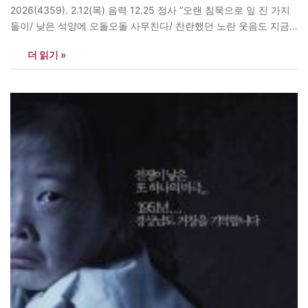
2026(4359). 2.12(목) 음력 12.25 정사 “오랜 침묵으로 잎 진 가지
들이/ 낮은 석양에 오돌오돌 사무친다/ 찬란했던 노란 웃음도 지금
은 붉은 꽃으로 시들고,/ 찬바람은 외길 하나 만들어 놓고 흘러가라
더 읽기 »
타이른다/ 메마른 산수유 한 개를 딴다,/ 움쑥 떨어지는 붉은 살 자
국,/ 저건 오욕으로 더럽힌…