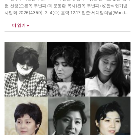
헌 선생(오른쪽 두번째)과 문동환 목사(왼쪽 두번째) ⓒ함석헌기념
사업회 2026(4359). 2. 4(수) 음력 12.17·입춘·세계암의날(World
Cancer Day) “봄을 기다림이/ 손끝에 닿았다기에/ 입춘 날 아침에/
더 읽기 »
편지 한 통을 보내노라// 바람 부는 사연은/ 다 묻어두고/ 물오르는
가지에/ 터져 나오는/ 봄 눈을/ 소중한 보석처럼 담아 드리노라.// 계
곡에 얼음이 풀리고/ 흐르는 물소리/…