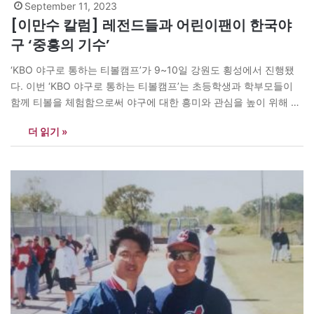
September 11, 2023
[이만수 칼럼] 레전드들과 어린이팬이 한국야
구 ‘중흥의 기수’
‘KBO 야구로 통하는 티볼캠프’가 9~10일 강원도 횡성에서 진행됐
다. 이번 ‘KBO 야구로 통하는 티볼캠프’는 초등학생과 학부모들이
함께 티볼을 체험함으로써 야구에 대한 흥미와 관심을 높이 위해 마
련됐다. 가족단위 야구팬 활성화를 통한 저변확대 프로그램인 셈이
더 읽기 »
다. 초등학생 1명과 보호자 1명으로 이뤄진 50가족, 총 100명에 모
집에 900명이 신청했다고 한다. 참가자들에게는 KBO(한국프로야
구위원회)는 응원 구단의 유니폼과 모자, 티볼용…