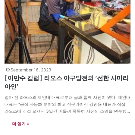
September 16, 2023
[이만수 칼럼] 라오스 야구발전의 ‘선한 사마리
아인’
얼마 전 라오스의 제인내 대표로부터 글과 함께 사진이 왔다. 제인내
대표는 “공장 자동화 분야의 최고 전문가이신 강인용 대표가 직접
라오스에 직접 오셔서 3일간 머물려 묵묵히 자신의 소명을 완수했
다”며 너무 기쁘고 감사하다고 했다. 제인내 대표의 이야기를 듣고
더 읽기 »
지난 10여년간 라오스에 야구 전파를 위해 애썼던 시간들이 주마등
처럼 스쳐 지나간다. “무모하다” “밑빠진 독에…