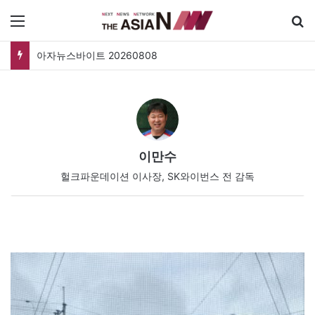
메뉴
폐버스를 청년주택으로? 탑골공원 술자리보다 못한 정치의 상상력
이만수
헐크파운데이션 이사장, SK와이번스 전 감독