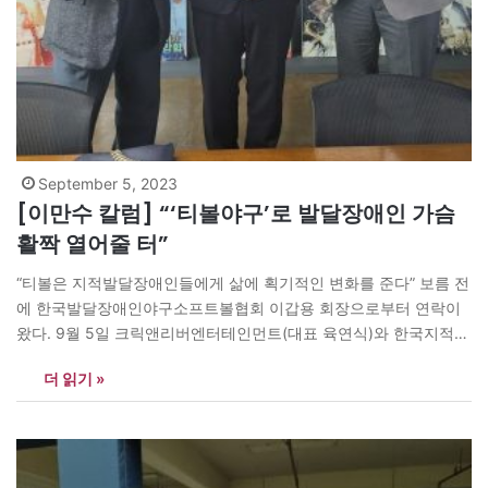
September 5, 2023
[이만수 칼럼] “‘티볼야구’로 발달장애인 가슴
활짝 열어줄 터”
“티볼은 지적발달장애인들에게 삶에 획기적인 변화를 준다” 보름 전
에 한국발달장애인야구소프트볼협회 이갑용 회장으로부터 연락이
왔다. 9월 5일 크릭앤리버엔터테인먼트(대표 육연식)와 한국지적발
달장애인협회(회장 이갑용), 그리고 헐크파운데이션(이사장 이만수)
더 읽기 »
이 발달장애인티볼야구 발전을 위한 업무협약식을 갖는다는 것이
다. 오늘 서울 여의도에 있는 크릭앤리버엔터테인먼트 회사로 찾아
가 윤연식 대표와 많은 이야기와 함께 협약식을 가졌다. 발달장애인
티볼야구 발전을 위한 맞춤 전략으로 크릭앤리버엔터테인먼트는 발
달장애인야구소프트볼협회와 스포츠…