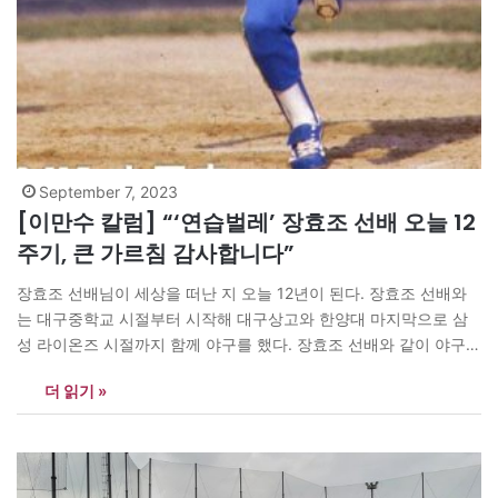
September 7, 2023
[이만수 칼럼] “‘연습벌레’ 장효조 선배 오늘 12
주기, 큰 가르침 감사합니다”
장효조 선배님이 세상을 떠난 지 오늘 12년이 된다. 장효조 선배와
는 대구중학교 시절부터 시작해 대구상고와 한양대 마지막으로 삼
성 라이온즈 시절까지 함께 야구를 했다. 장효조 선배와 같이 야구하
면서 많은 배움을 받았다. 특히 장효조 선배의 타격을 옆에서 보고
더 읽기 »
있노라면 입이 다물어지지 않을 정도로 정교하고 예술적이다. 얼마
나 대단한 선배였으면 배트 한 자루 갖고 몇달을…