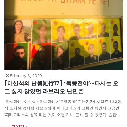
February 5, 2020
[이신석의 난행難行17] ‘폭풍전야’···다시는 오
고 싶지 않았던 라브리오 난민촌
[아시아엔=이신석 <아시아엔> ‘분쟁지역’ 전문기자] 시리즈 16회에
서 소개한 것처럼 사모스섬이 피타고라스의 고향인 탓인지 그곳엔
‘피타고라스의 컵’이라는 것이 어딜 가나 흔히 볼 수 있었다. 술잔에
적당한 양의 술을 따르면 괜찮지만, 그 이상을 따르면 전부 다 넘쳐
더 읽기 »