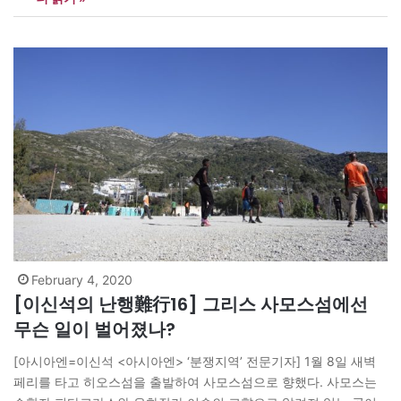
컵 밖으로 흘러내리고마는 ‘계영배’다. 인간의 과욕을 경계하고 누구
나 평등하게 나누어 마실 수 있게 한다는 의미가 담겨…
February 4, 2020
[이신석의 난행難行16] 그리스 사모스섬에선
무슨 일이 벌어졌나?
[아시아엔=이신석 <아시아엔> ‘분쟁지역’ 전문기자] 1월 8일 새벽
페리를 타고 히오스섬을 출발하여 사모스섬으로 향했다. 사모스는