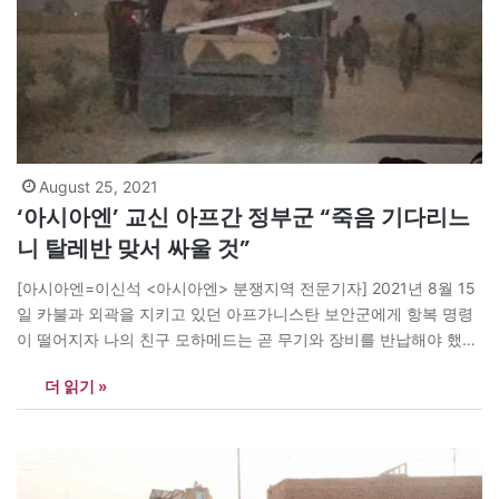
August 25, 2021
‘아시아엔’ 교신 아프간 정부군 “죽음 기다리느
니 탈레반 맞서 싸울 것”
[아시아엔=이신석 <아시아엔> 분쟁지역 전문기자] 2021년 8월 15
일 카불과 외곽을 지키고 있던 아프가니스탄 보안군에게 항복 명령
이 떨어지자 나의 친구 모하메드는 곧 무기와 장비를 반납해야 했다.
그러는 가운데 수도 카불은 탈레반에게 함락되었다. 무기를 반납하
더 읽기 »
고 카불로 이동 중에 아프가니스탄 보안군이던 어제의 동지가 탈레
반에 투항해 모하메드 소속 부대원들에게 실탄을 퍼부었다. 모하메
드가 소속했던 대대급 부대의…