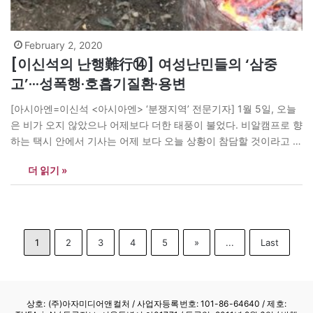
February 2, 2020
[이신석의 난행難行⑭] 여성난민들의 ‘삼중
고’···성폭행·호흡기질환·용변
[아시아엔=이신석 <아시아엔> ‘분쟁지역’ 전문기자] 1월 5일, 오늘
은 비가 오지 않았으나 어제보다 더한 태풍이 불었다. 비알캠프로 향
하는 택시 안에서 기사는 어제 보다 오늘 상황이 참담할 것이라고 했
다. 내가 “비 오는 날이 힘들지 그래도 바람은 좀 낫지 않느냐”고 되
더 읽기 »
물으니 그는 “가서 한번 보라. 아마 처참한 광경이 펼쳐져 있을 것이
다”라고 했다. 바람이 불면…
1
2
3
4
5
»
...
Last
상호: (주)아자미디어앤컬처 /
사업자등록번호: 101-86-64640
/ 제호: