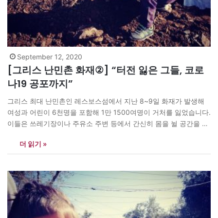
September 12, 2020
[그리스 난민촌 화재②] “터전 잃은 그들, 코로
나19 공포까지”
그리스 최대 난민촌인 레스보스섬에서 지난 8~9일 화재가 발생해
여성과 어린이 6천명을 포함해 1만 1500여명이 거처를 잃었습니다.
이들은 쓰레기장이나 주유소 주변 등에서 간신히 몸을 뉠 공간을 마
련해 하루 앞을 내다볼 수 없는 사투를 벌이고 있습니다. 음식은커녕
더 읽기 »
식수 공급도 원활치 않은 실정입니다. 일부 코로나19 확진자들의 행
방이 묘연해 바이러스 공포까지 엄습하고 있습니다. <아시아엔>…