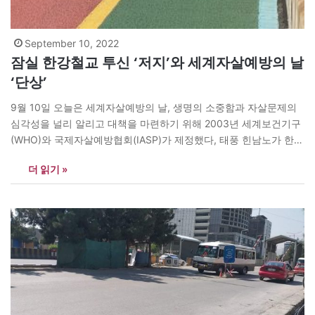
September 10, 2022
잠실 한강철교 투신 ‘저지’와 세계자살예방의 날
‘단상’
9월 10일 오늘은 세계자살예방의 날, 생명의 소중함과 자살문제의
심각성을 널리 알리고 대책을 마련하기 위해 2003년 세계보건기구
(WHO)와 국제자살예방협회(IASP)가 제정했다, 태풍 힌남노가 한반
도를 빠져 나가던 지난 6일 오후 2시30분께 잠실철교 남단에서 한
더 읽기 »
강으로 투신을 시도하려는 듯한 30대 남성이 눈에 띄었다. 필자는
그를 자극하지 않으려고 50m쯤 떨어진 곳에서 주시했다. 그는 난간
에 기대어 한쪽 발을…