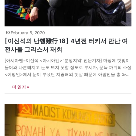
February 6, 2020
[이신석의 난행難行 18] 4년전 터키서 만난 여
전사들 그리스서 재회
[아시아엔=이신석 <아시아엔> ‘분쟁지역’ 전문기자] 마당에 햇빛이
들어와 나른해지고 눈도 뜨지 못할 정도로 부시자, 문득 까뮈의 소설
<이방인>에서 눈이 부셨던 지중해의 햇살 때문에 아랍인을 총 쏴서
죽인 뫼르소를 떠올렸다. 마당 한쪽에 이동도서 차량을 대놓고 몇몇
더 읽기 »
자원봉사자들이 아이들에게 글과 그림을 가르치거나 도서를 대여해
주는 모습이 보였다. 난민수용소에서 생활하며 제대로 된 교육을 받
지 못하는…