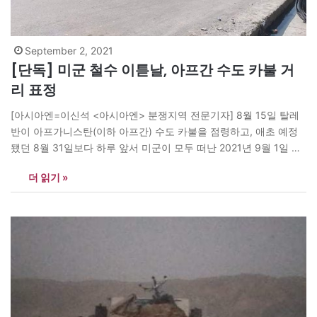
September 2, 2021
[단독] 미군 철수 이튿날, 아프간 수도 카불 거
리 표정
[아시아엔=이신석 <아시아엔> 분쟁지역 전문기자] 8월 15일 탈레
반이 아프가니스탄(이하 아프간) 수도 카불을 점령하고, 애초 예정
됐던 8월 31일보다 하루 앞서 미군이 모두 떠난 2021년 9월 1일 카
불의 거리 풍경을 <아시아엔>이 입수해 보도한다. 아프간 정부군 출
더 읽기 »
신으로 <아시아엔>과 소통하고 있는 모하메드(가명)는 1일 밤(한국
시각) 직접 촬영한 사진을 보내왔다. 모하메드는 “1일 낮 중앙은행
인근 거리에서 찍은…