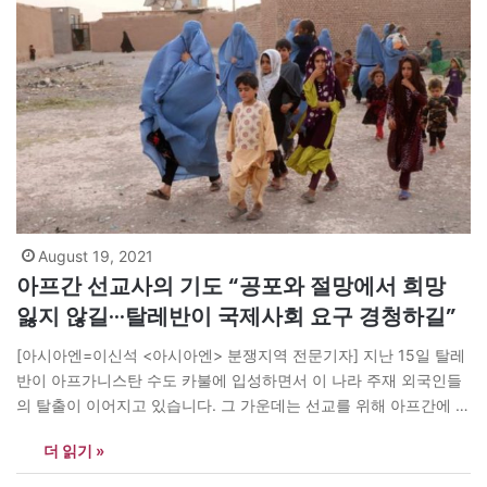
August 19, 2021
아프간 선교사의 기도 “공포와 절망에서 희망
잃지 않길···탈레반이 국제사회 요구 경청하길”
[아시아엔=이신석 <아시아엔> 분쟁지역 전문기자] 지난 15일 탈레
반이 아프가니스탄 수도 카불에 입성하면서 이 나라 주재 외국인들
의 탈출이 이어지고 있습니다. 그 가운데는 선교를 위해 아프간에 체
류하고 있는 이들도 포함돼 있습니다. 이슬람 국가인 아프간에서 기
더 읽기 »
독교 선교사들이 선교활동을 해왔습니다. 아프간 수도 카불을 중심
으로 선교활동을 펴온 K씨는 지난 15일 탈레반의 카불 점령 이후 기