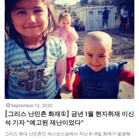
September 12, 2020
[그리스 난민촌 화재①] 금년 1월 현지취재 이신
석 기자 “예고된 재난이었다”
그리스 최대 난민촌인 레스보스섬에서 지난 8~9일 화재가 발생해