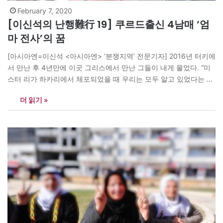
February 7, 2020
[이신석의 난행難行 19] 쿠르드출신 4남매 ‘엄
마 전사’의 꿈
[아시아엔=이신석 <아시아엔> ‘분쟁지역’ 전문기자] 2016년 터키에
서 만난 후 4년만에 이곳 그리스에서 만난 그들이 내게 물었다. “미
스터 리가 하카리에서 체포되었을 때 우리는 모두 알고 있었다는 사
실을 아는가?” 뜬금없는 질문이다. 내가 답했다. “경찰한테 PKK 대
더 읽기 »
원이 무전을 도청하여 내가 구금되어 있다는 사실을 알고 있다는 얘
기를 들은 적이 있다”고. 그들은 웃으며 “우리 모두 알고…