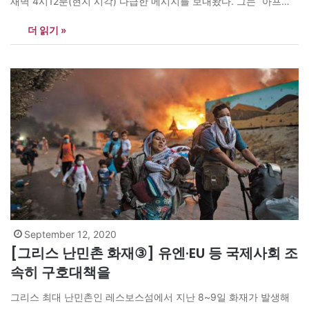
새벽 4시12분(현지 시각) 다급한 메시지를 보내왔다. 그는 “아프간
수도 카불 인근에서 최후의 저항에 나섰던 정부군이 복귀 중 탈레반
더 읽기 »
의 매복작전에 당했으며, 정부군 대다수도 탈레반에 투항해 옛 동료
들을 향해 총을 겨눴다”고 말했다. 알리에 따르면 아프가니스탄의
현 상황은 다음과 같이…
September 12, 2020
[그리스 난민촌 화재③] 유엔·EU 등 국제사회 조
속히 구호대책을
그리스 최대 난민촌인 레스보스섬에서 지난 8~9일 화재가 발생해