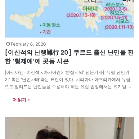
February 8, 2020
[이신석의 난행難行 20] 쿠르드 출신 난민들 진
한 ‘형제애’에 콧등 시큰
[아시아엔=이신석 <아시아엔> ‘분쟁지역’ 전문기자] ‘유럽 난민위
기’ 혹은 ‘난민사태’라는 표현이 있다. 시리아나 아프리카에서 유럽
으로 밀려드는 난민들을 수용해야 하는 유럽 입장에서는 위기일 수
밖에 없을 것이다. 그러나 그것은 어디까지나 유럽의 입장만을 나타
더 읽기 »
내는 것일 수 있다. 서구 언론들은 난민 위기로 인한 정치·경제·외교·
국제관계를 다루고, 때로는 난민수용소의 심각성이나 NGO 활약상
을 다루곤 한다. 살던 곳을 떠나 난민의…