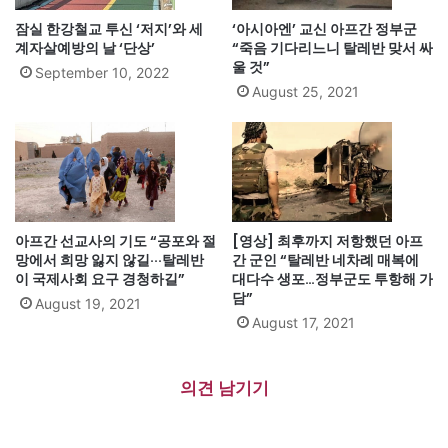
잠실 한강철교 투신 ‘저지’와 세
‘아시아엔’ 교신 아프간 정부군
계자살예방의 날 ‘단상’
“죽음 기다리느니 탈레반 맞서 싸
울 것”
September 10, 2022
August 25, 2021
아프간 선교사의 기도 “공포와 절
[영상] 최후까지 저항했던 아프
망에서 희망 잃지 않길···탈레반
간 군인 “탈레반 네차례 매복에
이 국제사회 요구 경청하길”
대다수 생포…정부군도 투항해 가
담”
August 19, 2021
August 17, 2021
의견 남기기