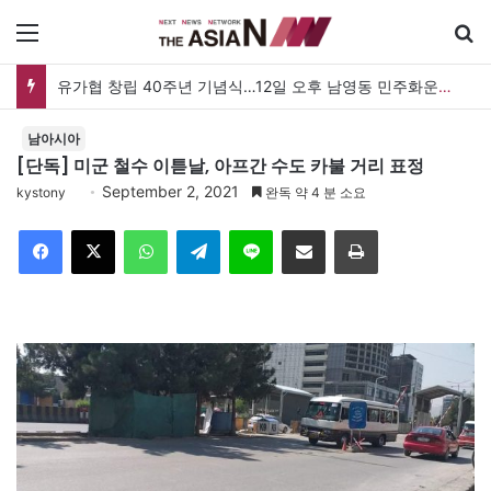
메뉴
유가협 창립 40주년 기념식…12일 오후 남영동 민주화운동기념관
남아시아
[단독] 미군 철수 이튿날, 아프간 수도 카불 거리 표정
September 2, 2021
kystony
완독 약 4 분 소요
Facebook
X
WhatsApp
Telegram
Line
이메일
인쇄