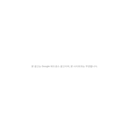
본 광고는 Google 애드센스 광고이며, 본 사이트와는 무관합니다.