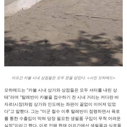
아프간 카불 시내 상점들은 모두 문을 닫았다. <사진 모하메드>
모하메드는 “카불 시내 상가와 상점들은 모두 셔터를 내린 상
태”라며 “탈레반이 카불을 접수하기 전 시내 거리는 커다란 바
자르(시장)처럼 상가와 인도에는 좌판이 끝없이 이어져 있었
다”고 말했다. 그는 “미군 철수 이후 탈레반이 점령하면서 육로
를 통한 수출입이 막혀 당장 필요한 생필품 구입이 무척 어려운
실정”이라고 했다. 이로 인해 현재 아프간에선 생필품과 식료품