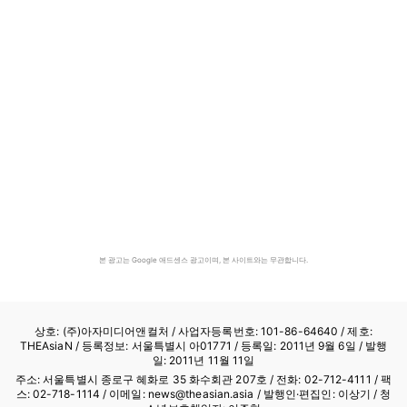
본 광고는 Google 애드센스 광고이며, 본 사이트와는 무관합니다.
상호: (주)아자미디어앤컬처 /
사업자등록번호: 101-86-64640
/ 제호:
THEAsiaN / 등록정보: 서울특별시 아01771 / 등록일: 2011년 9월 6일 / 발행
일: 2011년 11월 11일
주소: 서울특별시 종로구 혜화로 35 화수회관 207호 / 전화: 02-712-4111 /
팩
스: 02-718-1114
/ 이메일: news@theasian.asia / 발행인·편집인: 이상기 / 청