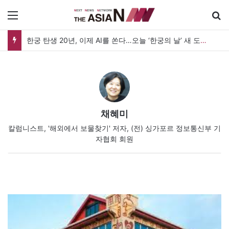
메뉴
방글라데시 홍역 비상, 5개월 간 어린이 860명 사망 “백신 조달 시스템 변경이 화근”
채혜미
칼럼니스트, '해외에서 보물찾기' 저자, (전) 싱가포르 정보통신부 기
자협회 회원