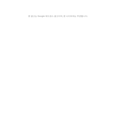
본 광고는 Google 애드센스 광고이며, 본 사이트와는 무관합니다.