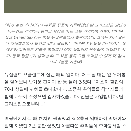
“치매 걸린 아버지와의 대화를 꾸준히 기록해왔던 딸 크리스틴은 말년에
아무것도 기억하지 못하고 세상을 떠난 그를 기억하며 <Dad, You’ve
Got Dementia>라는 책을 뉴질랜드에서 출판하였다. 그녀는 지금 웰링
턴 치매협회에서 일하고 있다. 필립씨는 만년에 지인들을 기억하지는 못
했지만 지인들은 지금도 필립씨가 어떤 사람인지 또렷하게 기억하고 있
다. 문득 필립씨가 생각날 때 그 책을 통해 그를 추억할 수 있게 돼 감사
하다.”(본문 가운데)
뉴질랜드 오클랜드에 살던 때의 일이다. 어느 날 대문 앞 우체통
을 열어보니 반가운 편지가 한 통 들어 있었다. “미스터 필립의
70세 생일에 귀하를 초대합니다. 소중한 추억들을 참석자들과
함께 나누어 주셨으면 감사하겠습니다. 선물은 사양합니다. 딸
크리스틴으로부터….”
웰링턴에서 살 때 현지인 필립씨의 집 2층을 임대하여 딸아이와
함께 지냈던 3년 동안 쌓았던 아름다운 추억들이 주마등처럼 스