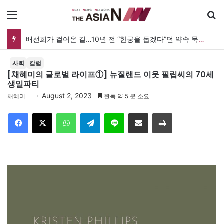
메뉴
배선희가 걸어온 길…10년 전 “한궁을 돕겠다”던 약속 묵묵히 실천
사회
칼럼
[채혜미의 글로벌 라이프①] 뉴질랜드 이웃 필립씨의 70세
생일파티
August 2, 2023
채혜미
완독 약 5 분 소요
Facebook
X
WhatsApp
Telegram
Line
이메일
인쇄