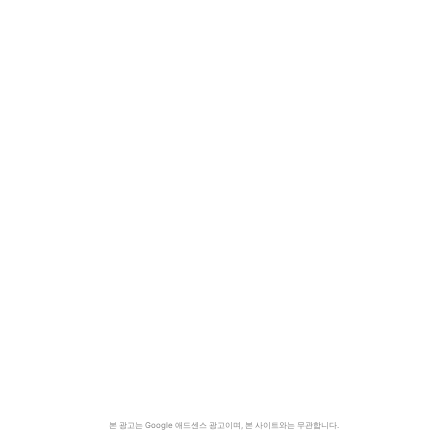
본 광고는 Google 애드센스 광고이며, 본 사이트와는 무관합니다.