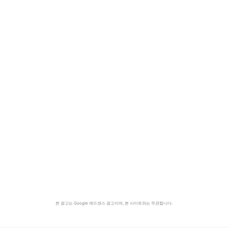
본 광고는 Google 애드센스 광고이며, 본 사이트와는 무관합니다.