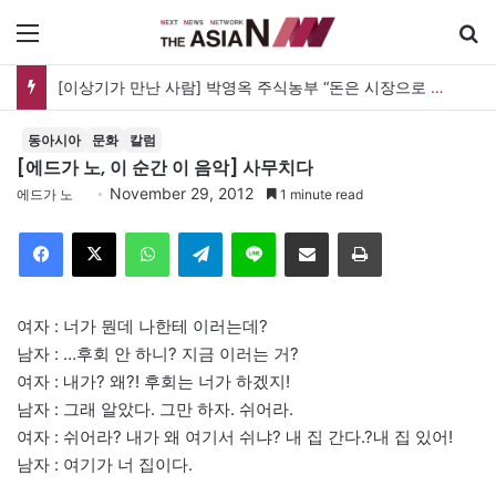
메뉴
[신간] 대통령의 등 뒤 1미터…“보이지 않는 자리에서 누구를 지킨다는 것”
동아시아
문화
칼럼
[에드가 노, 이 순간 이 음악] 사무치다
November 29, 2012
에드가 노
1 minute read
Facebook
X
WhatsApp
Telegram
Line
이메일
인쇄
여자 : 너가 뭔데 나한테 이러는데?
남자 : …후회 안 하니? 지금 이러는 거?
여자 : 내가? 왜?! 후회는 너가 하겠지!
남자 : 그래 알았다. 그만 하자. 쉬어라.
여자 : 쉬어라? 내가 왜 여기서 쉬냐? 내 집 간다.?내 집 있어!
남자 : 여기가 너 집이다.