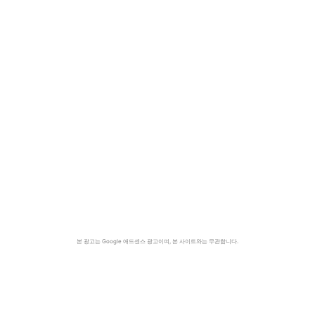
본 광고는 Google 애드센스 광고이며, 본 사이트와는 무관합니다.