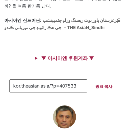
까? 올 여름 판가름 난다.
아시아엔 신드어판:
ڪِرغزستان پاور بوٽ ريسنگ ورلڊ چئمپينشپ
جي ھڪ رائونڊ جي ميزباني ڪندو – THE AsiaN_Sindhi
▼ 아시아엔 후원계좌 ▼
링크 복사