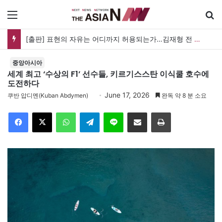
메뉴
검
중앙아시아
세계 최고 ‘수상의 F1’ 선수들, 키르기스스탄 이식쿨 호수에
도전하다
June 17, 2026
쿠반 압디멘(Kuban Abdymen)
완독 약 8 분 소요
Facebook
X
WhatsApp
Telegram
Line
이메일
인쇄