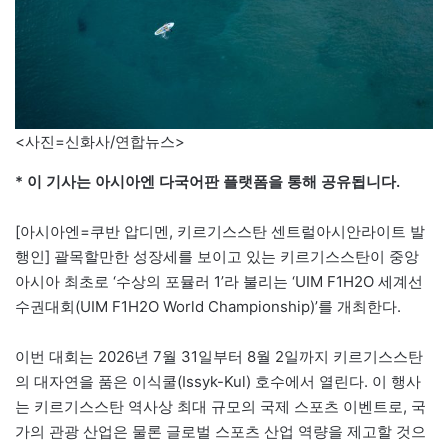
<사진=신화사/연합뉴스>
* 이 기사는 아시아엔 다국어판 플랫폼을 통해 공유됩니다.
[아시아엔=쿠반 압디멘, 키르기스스탄 센트럴아시안라이트 발
행인] 괄목할만한 성장세를 보이고 있는 키르기스스탄이 중앙
아시아 최초로 ‘수상의 포뮬러 1’라 불리는 ‘UIM F1H2O 세계선
수권대회(UIM F1H2O World Championship)’를 개최한다.
이번 대회는 2026년 7월 31일부터 8월 2일까지 키르기스스탄
의 대자연을 품은 이식쿨(Issyk-Kul) 호수에서 열린다. 이 행사
는 키르기스스탄 역사상 최대 규모의 국제 스포츠 이벤트로, 국
가의 관광 산업은 물론 글로벌 스포츠 산업 역량을 제고할 것으