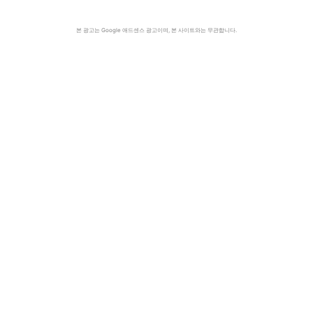
본 광고는 Google 애드센스 광고이며, 본 사이트와는 무관합니다.