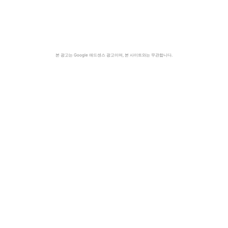
본 광고는 Google 애드센스 광고이며, 본 사이트와는 무관합니다.