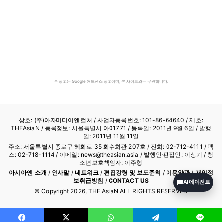
본 광고는 Google 애드센스 광고이며, 본 사이트와는 무관합니다.
상호: (주)아자미디어앤컬처 /
사업자등록번호: 101-86-64640
/ 제호:
THEAsiaN / 등록정보: 서울특별시 아01771 / 등록일: 2011년 9월 6일 / 발행
일: 2011년 11월 11일
주소: 서울특별시 종로구 혜화로 35 화수회관 207호 / 전화: 02-712-4111 /
팩
스: 02-718-1114
/ 이메일: news@theasian.asia / 발행인·편집인: 이상기 / 청
소년보호책임자: 이주형
아시아엔 소개
/
인사말
/
네트워크
/
편집강령 및 보도준칙
/
이용약관
/
개인정
보취급방침
/
CONTACT US
AI 에이전트
© Copyright
2026
, THE AsiaN ALL RIGHTS RESERVED