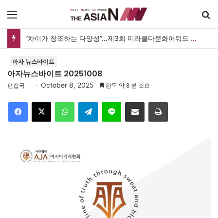
메뉴
검
“차이가 창조하는 다양성”…제3회 미라클다문화어워드 시상식
아자 뉴스바이트
아자뉴스바이트 20251008
October 8, 2025
편집국
완독 약 8 분 소요
Facebook
X
WhatsApp
Telegram
Line
이메일
인쇄