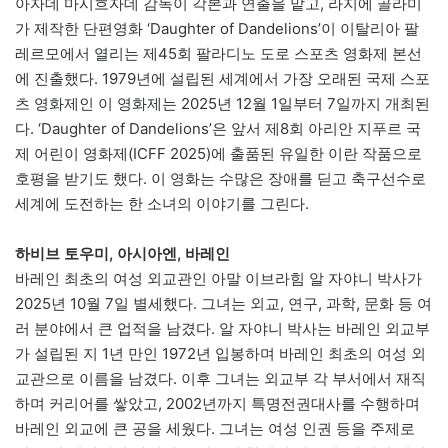
아자데 마시흐자데 감독이 각본과 연출을 맡고, 라지에 골라미
가 제작한 단편영화 ‘Daughter of Dandelions’이 이탈리아 팔
레르모에서 열리는 제45회 팔라디노 도로 스포츠 영화제 본선
에 진출했다. 1979년에 설립된 세계에서 가장 오래된 국제 스포
츠 영화제인 이 영화제는 2025년 12월 1일부터 7일까지 개최된
다. ‘Daughter of Dandelions’은 앞서 제8회 아리안 지푸르 국
제 어린이 영화제(ICFF 2025)에 출품된 유일한 이란 작품으로
호평을 받기도 했다. 이 영화는 수많은 장애를 딛고 축구선수로
세계에 도전하는 한 소녀의 이야기를 그린다.
하비브 토우미, 아시아엔, 바레인
바레인 최초의 여성 외교관인 아말 이브라힘 알 자야니 박사가
2025년 10월 7일 별세했다. 그녀는 외교, 연구, 과학, 문화 등 여
러 분야에서 큰 업적을 남겼다. 알 자야니 박사는 바레인 외교부
가 설립된 지 1년 만인 1972년 입봉하며 바레인 최초의 여성 외
교관으로 이름을 남겼다. 이후 그녀는 외교부 각 부서에서 재직
하며 커리어를 쌓았고, 2002년까지 특명전권대사를 수행하며
바레인 외교에 큰 공을 세웠다. 그녀는 여성 인권 등을 주제로