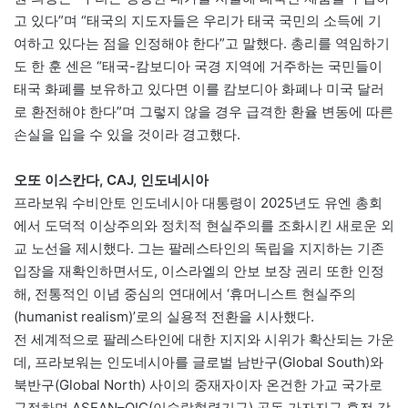
고 있다”며 “태국의 지도자들은 우리가 태국 국민의 소득에 기
여하고 있다는 점을 인정해야 한다”고 말했다. 총리를 역임하기
도 한 훈 센은 “태국-캄보디아 국경 지역에 거주하는 국민들이
태국 화폐를 보유하고 있다면 이를 캄보디아 화폐나 미국 달러
로 환전해야 한다”며 그렇지 않을 경우 급격한 환율 변동에 따른
손실을 입을 수 있을 것이라 경고했다.
오또 이스칸다, CAJ, 인도네시아
프라보워 수비안토 인도네시아 대통령이 2025년도 유엔 총회
에서 도덕적 이상주의와 정치적 현실주의를 조화시킨 새로운 외
교 노선을 제시했다. 그는 팔레스타인의 독립을 지지하는 기존
입장을 재확인하면서도, 이스라엘의 안보 보장 권리 또한 인정
해, 전통적인 이념 중심의 연대에서 ‘휴머니스트 현실주의
(humanist realism)’로의 실용적 전환을 시사했다.
전 세계적으로 팔레스타인에 대한 지지와 시위가 확산되는 가운
데, 프라보워는 인도네시아를 글로벌 남반구(Global South)와
북반구(Global North) 사이의 중재자이자 온건한 가교 국가로
규정하며 ASEAN–OIC(이슬람협력기구) 공동 가자지구 휴전 감