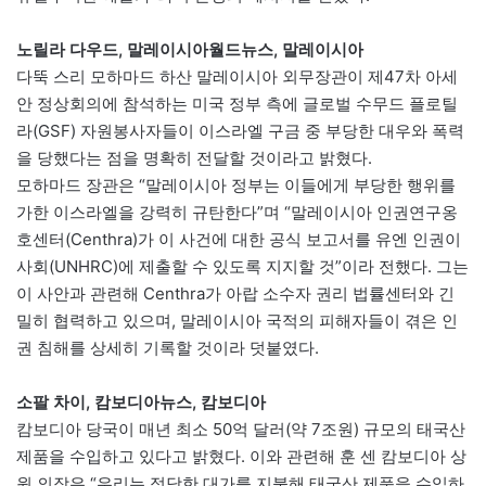
노릴라 다우드, 말레이시아월드뉴스, 말레이시아
다뚝 스리 모하마드 하산 말레이시아 외무장관이 제47차 아세
안 정상회의에 참석하는 미국 정부 측에 글로벌 수무드 플로틸
라(GSF) 자원봉사자들이 이스라엘 구금 중 부당한 대우와 폭력
을 당했다는 점을 명확히 전달할 것이라고 밝혔다.
모하마드 장관은 “말레이시아 정부는 이들에게 부당한 행위를
가한 이스라엘을 강력히 규탄한다”며 “말레이시아 인권연구옹
호센터(Centhra)가 이 사건에 대한 공식 보고서를 유엔 인권이
사회(UNHRC)에 제출할 수 있도록 지지할 것”이라 전했다. 그는
이 사안과 관련해 Centhra가 아랍 소수자 권리 법률센터와 긴
밀히 협력하고 있으며, 말레이시아 국적의 피해자들이 겪은 인
권 침해를 상세히 기록할 것이라 덧붙였다.
소팔 차이, 캄보디아뉴스, 캄보디아
캄보디아 당국이 매년 최소 50억 달러(약 7조원) 규모의 태국산
제품을 수입하고 있다고 밝혔다. 이와 관련해 훈 센 캄보디아 상
원 의장은 “우리는 정당한 대가를 지불해 태국산 제품을 수입하